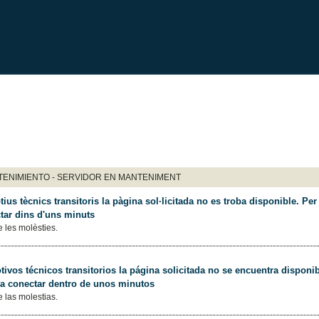
ENIMIENTO - SERVIDOR EN MANTENIMENT
ius tècnics transitoris la pàgina sol·licitada no es troba disponible. Per 
tar dins d'uns minuts
 les molèsties.
ivos técnicos transitorios la página solicitada no se encuentra disponib
 a conectar dentro de unos minutos
 las molestias.