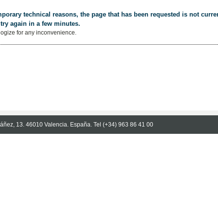
porary technical reasons, the page that has been requested is not curren
try again in a few minutes.
ogize for any inconvenience.
Ibáñez, 13. 46010 Valencia. España. Tel (+34) 963 86 41 00