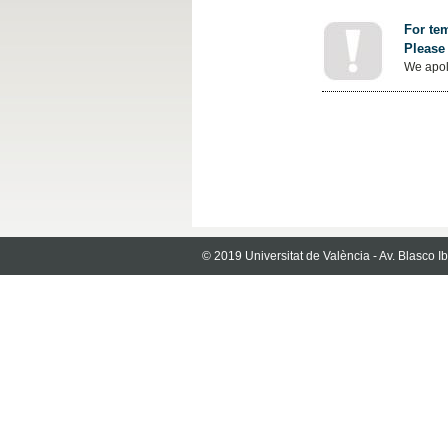
For tem
Please 
We apol
© 2019 Universitat de València - Av. Blasco 