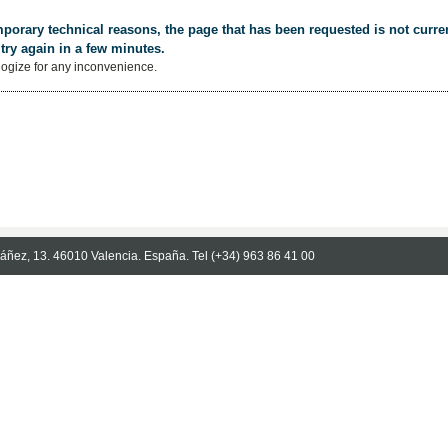
porary technical reasons, the page that has been requested is not curren
try again in a few minutes.
ogize for any inconvenience.
Ibáñez, 13. 46010 Valencia. España. Tel (+34) 963 86 41 00