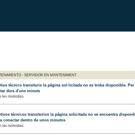
ENIMIENTO - SERVIDOR EN MANTENIMENT
ius tècnics transitoris la pàgina sol·licitada no es troba disponible. Per 
tar dins d'uns minuts
 les molèsties.
ivos técnicos transitorios la página solicitada no se encuentra disponib
 a conectar dentro de unos minutos
 las molestias.