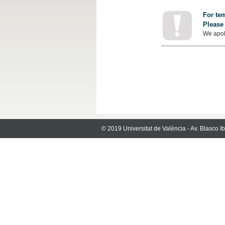
For tem
Please 
We apol
© 2019 Universitat de València - Av. Blasco 