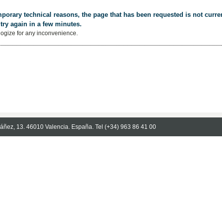
porary technical reasons, the page that has been requested is not curren
try again in a few minutes.
ogize for any inconvenience.
Ibáñez, 13. 46010 Valencia. España. Tel (+34) 963 86 41 00