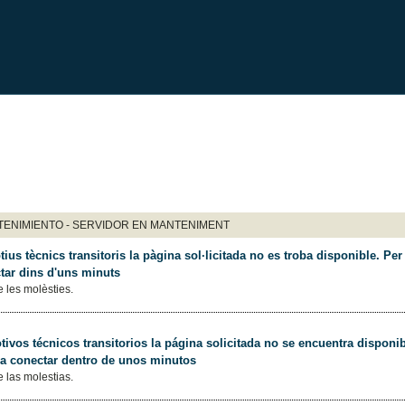
ENIMIENTO - SERVIDOR EN MANTENIMENT
ius tècnics transitoris la pàgina sol·licitada no es troba disponible. Per 
tar dins d'uns minuts
 les molèsties.
ivos técnicos transitorios la página solicitada no se encuentra disponib
 a conectar dentro de unos minutos
 las molestias.