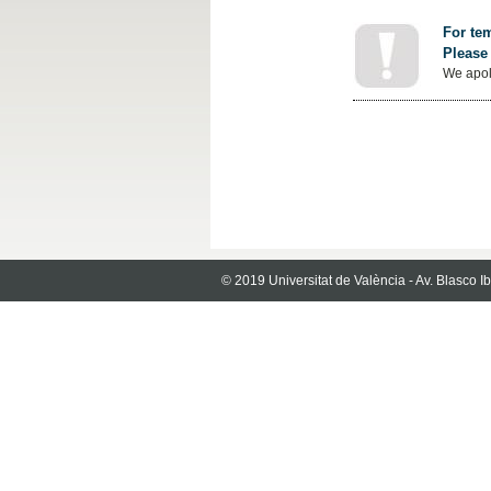
For tem
Please 
We apol
© 2019 Universitat de València - Av. Blasco 