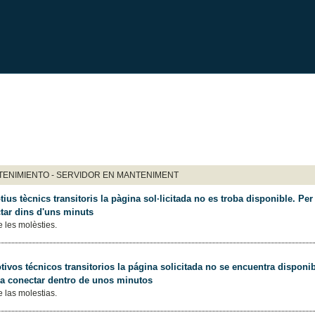
ENIMIENTO - SERVIDOR EN MANTENIMENT
ius tècnics transitoris la pàgina sol·licitada no es troba disponible. Per 
tar dins d'uns minuts
 les molèsties.
ivos técnicos transitorios la página solicitada no se encuentra disponib
 a conectar dentro de unos minutos
 las molestias.