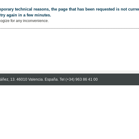
porary technical reasons, the page that has been requested is not curren
try again in a few minutes.
ogize for any inconvenience.
Ibáñez, 13. 46010 Valencia. España. Tel (+34) 963 86 41 00