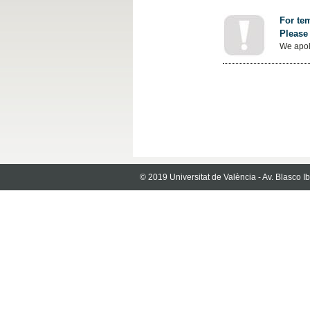
For tem
Please 
We apol
© 2019 Universitat de València - Av. Blasco 