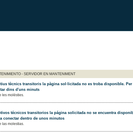
ENIMIENTO - SERVIDOR EN MANTENIMENT
ius tècnics transitoris la pàgina sol·licitada no es troba disponible. Per 
tar dins d'uns minuts
 les molèsties.
ivos técnicos transitorios la página solicitada no se encuentra disponib
 a conectar dentro de unos minutos
 las molestias.