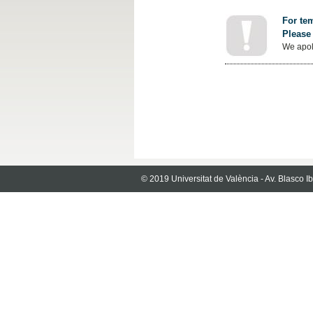
For tem
Please 
We apol
© 2019 Universitat de València - Av. Blasco 