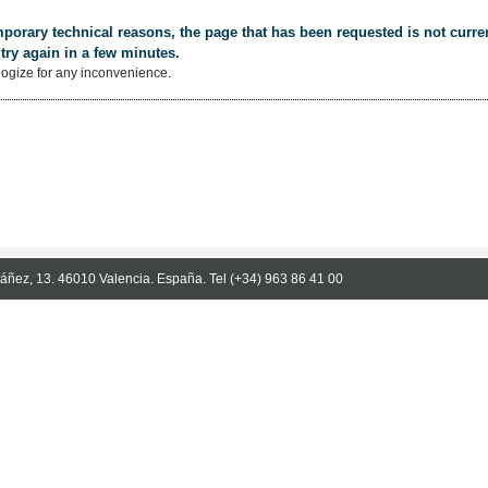
porary technical reasons, the page that has been requested is not curren
try again in a few minutes.
ogize for any inconvenience.
Ibáñez, 13. 46010 Valencia. España. Tel (+34) 963 86 41 00