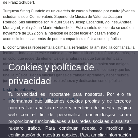
de Franz Schubert.
Turquesa String Cuarteto es un cuarteto de cuerda formado por cuatro jóvenes
estudiantes del Conservatorio Superior de Música de València Joaquín
Rodrigo. Sus miembros son Miguel Suez y Josep Escandell, violines, Andrea
Montagud, viola y Juan Marín, violonchelo. Este cuarteto de cuerda se creó en
noviembre de 2022 con la intención de poder tocar en casamientos y
acontecimientos, además de poder compartir su música con el público.
El color turquesa representa la calma, la serenidad, la amistad, la confianza, la
lealtad… todo el que este cuarteto quiere transmitir con su música. Además, es
un color que recuerda elementos de la naturaleza que transmiten paz y
Cookies y política de
alegría, como el mar y el cielo. Aparte de compañeros, también son amigos
con diferentes personalidades que comparten una cosa en común y que los
une, la música. Tienen muchas ganas de trabajar, aprender y hacer música
privacidad
juntos y poder compartir todo este esfuerzo y dedicación con el público.
Lista de enlaces:
Tu privacidad es importante para nosotros. Por ello te
PROGRAMA CONCIERTO DE PRIMAVERA
informamos que utilizamos cookies propias y de terceros
para realizar análisis de uso y medición de nuestra página
web con el fin de personalizar contenidos,así como
proporcionar funcionalidades a las redes sociales o analizar
nuestro tráfico. Para continuar acepta o modifica la
configuración de nuestras cookies. Para ampliar información