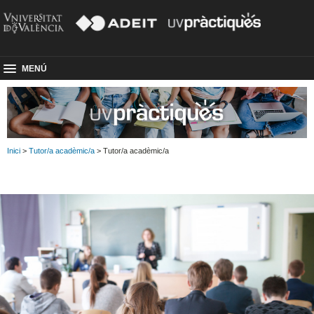
MENÚ
Inici
>
Tutor/a acadèmic/a
> Tutor/a acadèmic/a