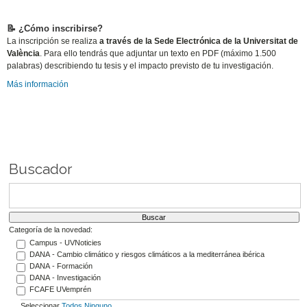
📝 ¿Cómo inscribirse?
La inscripción se realiza
a través de la Sede Electrónica de la Universitat de
València
. Para ello tendrás que adjuntar un texto en PDF (máximo 1.500
palabras) describiendo tu tesis y el impacto previsto de tu investigación.
Más información
Buscador
Categoría de la novedad:
Campus - UVNoticies
DANA - Cambio climático y riesgos climáticos a la mediterránea ibérica
DANA - Formación
DANA - Investigación
FCAFE UVemprén
Seleccionar
Todos
Ninguno