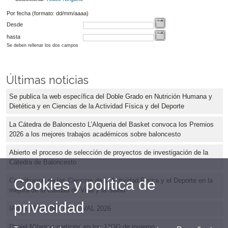
Por fecha (formato: dd/mm/aaaa)
Desde
hasta
Se deben rellenar los dos campos
Últimas noticias
Se publica la web específica del Doble Grado en Nutrición Humana y
Dietética y en Ciencias de la Actividad Física y del Deporte
La Cátedra de Baloncesto L’Alqueria del Basket convoca los Premios
2026 a los mejores trabajos académicos sobre baloncesto
Abierto el proceso de selección de proyectos de investigación de la
Cátedra de Baloncesto
Cookies y política de
Contribucion de las Ciencias de la Actividad Física y el Deporte en la
mejora de la Calidad de Vida y la Salud
privacidad
IAIOS TRAINING FESTIVAL 2026
Daniel Milagros participa en los JJOO de invierno