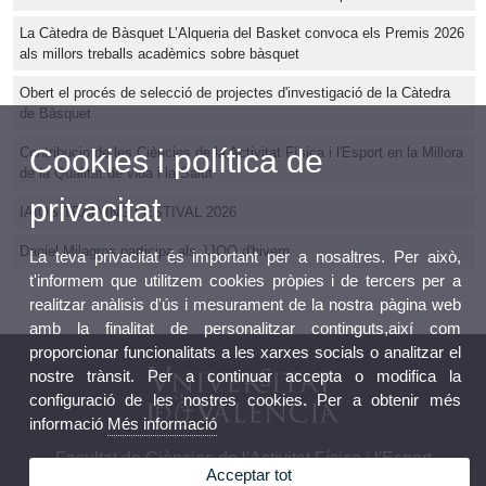
La Càtedra de Bàsquet L’Alqueria del Basket convoca els Premis 2026
als millors treballs acadèmics sobre bàsquet
Obert el procés de selecció de projectes d'investigació de la Càtedra
de Bàsquet
Cookies i política de
Contribucio de les Ciències de la Activitat Física i l'Esport en la Millora
de la Qualitat de vida i la Salut
privacitat
IAIOS TRAINING FESTIVAL 2026
Daniel Milagros participa als JJOO d'hivern
La teva privacitat és important per a nosaltres. Per això,
t'informem que utilitzem cookies pròpies i de tercers per a
realitzar anàlisis d'ús i mesurament de la nostra pàgina web
amb la finalitat de personalitzar continguts,així com
proporcionar funcionalitats a les xarxes socials o analitzar el
nostre trànsit. Per a continuar accepta o modifica la
configuració de les nostres cookies. Per a obtenir més
informació
Més informació
Facultat de Ciències de l'Activitat Física i l'Esport
Acceptar tot