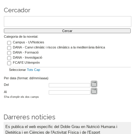
Cercador
Categoria de la novetat:
Campus - UVNoticies
DANA - Canvi climàtic i riscos climàtics a la mediterrània ibèrica
DANA - Formació
DANA - Investigació
FCAFE UVemprén
Seleccionar
Tots
Cap
Per data (format: dd/mm/aaaa)
Del
Al
S'ha d'omplir els dos camps
Darreres notícies
Es publica el web específic del Doble Grau en Nutrició Humana i
Dietètica i en Ciències de l'Activitat Física i de l'Esport