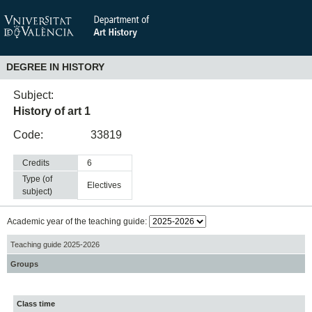
DEGREE IN HISTORY
Subject:
History of art 1
Code:
33819
Credits
6
Type (of
electives
subject)
Academic year of the teaching guide:
Teaching guide 2025-2026
Groups
Class time