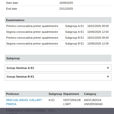
Start date
15/09/2025
End date
23/12/2025
Examinations
Primera convocatòria primer quadrimestre
Subgroup A-E1
16/01/2026 09:00
Segona convocatòria primer quadrimestre
Subgroup A-E1
10/06/2026 12:00
Primera convocatòria primer quadrimestre
Subgroup B-E1
16/01/2026 09:00
Segona convocatòria primer quadrimestre
Subgroup B-E1
10/06/2026 12:00
Subgroup
Group Seminar A-E1
Group Seminar B-E1
Professor
Subgroup
Department
Category
PASCUAL ANGEL GALLART
A-E1
HISTORIA DE
ASOCIADO/A
PINEDA
L'ART
UNIVERSIDAD
FRANCISCO CARLOS BUENO
B-E1