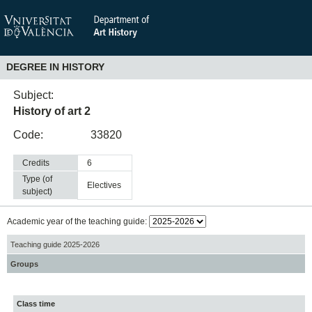
DEGREE IN HISTORY
Subject:
History of art 2
Code:
33820
Credits
6
Type (of
electives
subject)
Academic year of the teaching guide:
Teaching guide 2025-2026
Groups
Class time