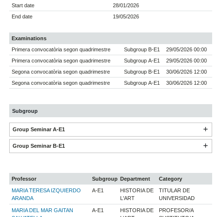
Start date
28/01/2026
End date
19/05/2026
Examinations
Primera convocatòria segon quadrimestre
Subgroup B-E1
29/05/2026 00:00
Primera convocatòria segon quadrimestre
Subgroup A-E1
29/05/2026 00:00
Segona convocatòria segon quadrimestre
Subgroup B-E1
30/06/2026 12:00
Segona convocatòria segon quadrimestre
Subgroup A-E1
30/06/2026 12:00
Subgroup
Group Seminar A-E1
Group Seminar B-E1
Professor
Subgroup
Department
Category
MARIA TERESA IZQUIERDO
A-E1
HISTORIA DE
TITULAR DE
ARANDA
L'ART
UNIVERSIDAD
MARIA DEL MAR GAITAN
A-E1
HISTORIA DE
PROFESOR/A