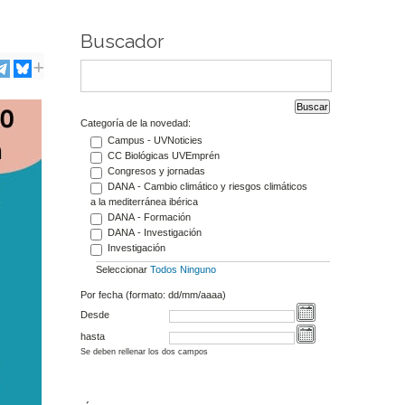
Buscador
Categoría de la novedad:
Campus - UVNoticies
CC Biológicas UVEmprén
Congresos y jornadas
DANA - Cambio climático y riesgos climáticos
a la mediterránea ibérica
DANA - Formación
DANA - Investigación
Investigación
Seleccionar
Todos
Ninguno
Por fecha (formato: dd/mm/aaaa)
Desde
hasta
Se deben rellenar los dos campos