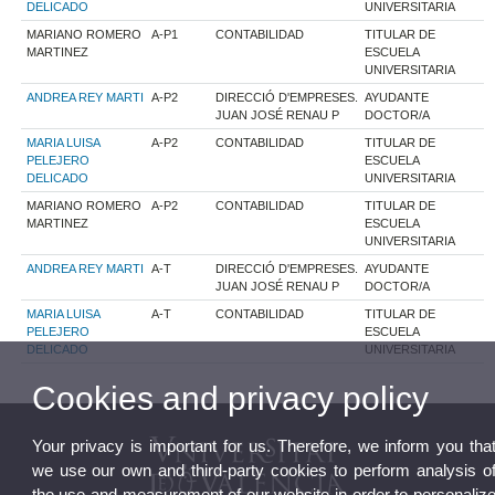
DELICADO
UNIVERSITARIA
MARIANO ROMERO
A-P1
CONTABILIDAD
TITULAR DE
MARTINEZ
ESCUELA
UNIVERSITARIA
ANDREA REY MARTI
A-P2
DIRECCIÓ D'EMPRESES.
AYUDANTE
JUAN JOSÉ RENAU P
DOCTOR/A
MARIA LUISA
A-P2
CONTABILIDAD
TITULAR DE
PELEJERO
ESCUELA
DELICADO
UNIVERSITARIA
MARIANO ROMERO
A-P2
CONTABILIDAD
TITULAR DE
MARTINEZ
ESCUELA
UNIVERSITARIA
ANDREA REY MARTI
A-T
DIRECCIÓ D'EMPRESES.
AYUDANTE
JUAN JOSÉ RENAU P
DOCTOR/A
MARIA LUISA
A-T
CONTABILIDAD
TITULAR DE
PELEJERO
ESCUELA
DELICADO
UNIVERSITARIA
Cookies and privacy policy
Your privacy is important for us. Therefore, we inform you tha
we use our own and third-party cookies to perform analysis o
the use and measurement of our website in order to personaliz