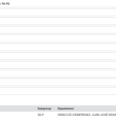
s TA-P2
Subgroup
Department
3A-P
DIRECCIÓ D'EMPRESES. JUAN JOSÉ RENA