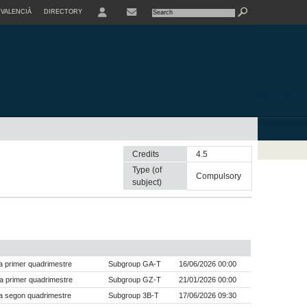
VALENCIÀ
DIRECTORY
USER
Credits
4.5
Type (of
compulsory
subject)
 primer quadrimestre
Subgroup GA-T
16/06/2026 00:00
a primer quadrimestre
Subgroup GZ-T
21/01/2026 00:00
a segon quadrimestre
Subgroup 3B-T
17/06/2026 09:30