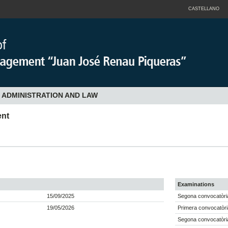
CASTELLANO
 ADMINISTRATION AND LAW
ent
Examinations
15/09/2025
Segona convocatòria
19/05/2026
Primera convocatòri
Segona convocatòri