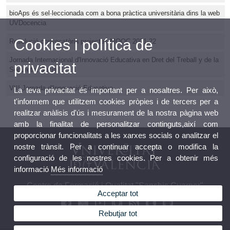
bioAps és sel·leccionada com a bona pràctica universitària dins la web
UVDocencia
Cookies i política de
Resolució convocatòria projectes MOOC 2021-22
Jornada Internacional d'Innovació Educativa en Dret del Treball y de la
privacitat
Seguretat Social
VIII Jornada d'Innovació Educativa
La teva privacitat és important per a nosaltres. Per això,
t'informem que utilitzem cookies pròpies i de tercers per a
realitzar anàlisis d'ús i mesurament de la nostra pàgina web
amb la finalitat de personalitzar continguts,així com
proporcionar funcionalitats a les xarxes socials o analitzar el
nostre trànsit. Per a continuar accepta o modifica la
configuració de les nostres cookies. Per a obtenir més
informació
Més informació
Centre de Formació i Qualitat "Sanchis Guarner"
Acceptar tot
Rebutjar tot