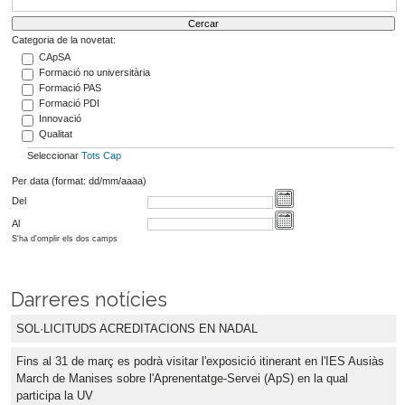
Categoria de la novetat:
CApSA
Formació no universitària
Formació PAS
Formació PDI
Innovació
Qualitat
Seleccionar
Tots
Cap
Per data (format: dd/mm/aaaa)
Del
Al
S'ha d'omplir els dos camps
Darreres notícies
SOL·LICITUDS ACREDITACIONS EN NADAL
Fins al 31 de març es podrà visitar l'exposició itinerant en l'IES Ausiàs
March de Manises sobre l'Aprenentatge-Servei (ApS) en la qual
participa la UV