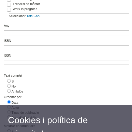
Treball fi de màster
Work in progress
Seleccionar
Tots
Cap
Any
ISBN
ISSN
Text complet
Si
No
Ambdós
Ordenar per
Data
Autor
Tipus de publicació
Cookies i política de
Data d'adquisició
Mostrar en format cita
Si