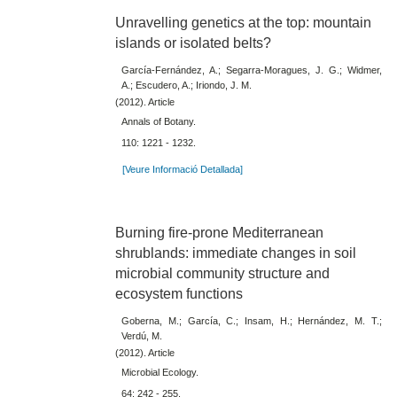
Unravelling genetics at the top: mountain
islands or isolated belts?
García-Fernández, A.; Segarra-Moragues, J. G.; Widmer,
A.; Escudero, A.; Iriondo, J. M.
(2012). Article
Annals of Botany.
110: 1221 - 1232.
[Veure Informació Detallada]
Burning fire-prone Mediterranean
shrublands: immediate changes in soil
microbial community structure and
ecosystem functions
Goberna, M.; García, C.; Insam, H.; Hernández, M. T.;
Verdú, M.
(2012). Article
Microbial Ecology.
64: 242 - 255.