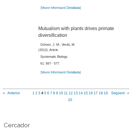
[Veure Informació Detallada]
Mutualism with plants drives primate
diversification
Gómez, J. M.; Verdú, M.
(2012). Article
Systematic Biology.
61: 567 - 577.
[Veure Informació Detallada]
Anterior
1
2
3
4
5
6
7
8
9
10
11
12
13
14
15
16
17
18
19
Següent
20
Cercador