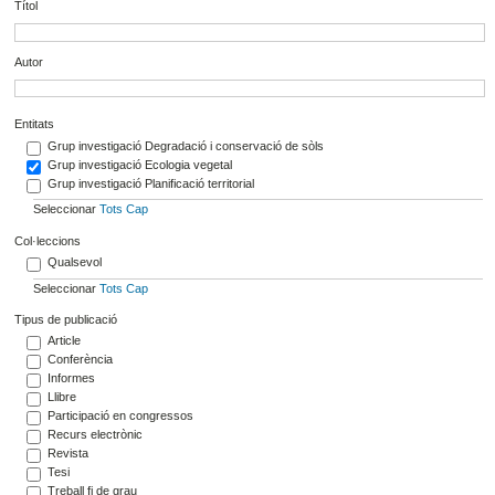
Títol
Autor
Entitats
Grup investigació Degradació i conservació de sòls
Grup investigació Ecologia vegetal
Grup investigació Planificació territorial
Seleccionar
Tots
Cap
Col·leccions
Qualsevol
Seleccionar
Tots
Cap
Tipus de publicació
Article
Conferència
Informes
Llibre
Participació en congressos
Recurs electrònic
Revista
Tesi
Treball fi de grau