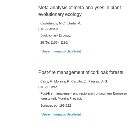
Meta-analysis of meta-analyses in plant
evolutionary ecology
Castellanos, M.C.; Verdú, M.
(2012). Article
Evolutionary Ecology.
26 (5): 1187 - 1196.
[Veure Informació Detallada]
Post-fire management of cork oak forests
Catry, F.; Moreira, F.; Cardillo, E.; Pausas, J. G.
(2012). Llibre
Post-fire management and restoration of southern European
forests (ed. Moreira F. et al.).
Springer. pp. 195-222
[Veure Informació Detallada]