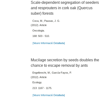
Scale-dependent segregation of seeders
and resprouters in cork oak (Quercus
suber) forests
Coca, M.; Pausas, J. G.
(2012). Article
Oecologia.
168: 503 - 510.
[Veure Informació Detallada]
Mucilage secretion by seeds doubles the
chance to escape removal by ants
Engelbrecht, M.; García-Fayos, P.
(2012). Article
Ecology.
213: 1167 - 1175.
[Veure Informació Detallada]