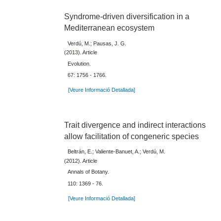
Syndrome-driven diversification in a
Mediterranean ecosystem
Verdú, M.; Pausas, J. G.
(2013). Article
Evolution.
67: 1756 - 1766.
[Veure Informació Detallada]
Trait divergence and indirect interactions
allow facilitation of congeneric species
Beltrán, E.; Valiente-Banuet, A.; Verdú, M.
(2012). Article
Annals of Botany.
110: 1369 - 76.
[Veure Informació Detallada]