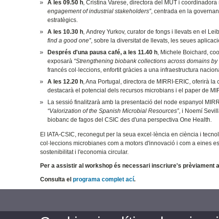
A les 09.50 h
, Cristina Varese, directora del MUT i coordinador
engagement of industrial stakeholders”
, centrada en la governanç
estratègics.
A les 10.30 h
, Andrey Yurkov, curator de fongs i llevats en el Le
find a good one”
, sobre la diversitat de llevats, les seues aplicac
Després d'una pausa café, a les 11.40 h
, Michele Boichard, co
exposarà
“Strengthening biobank collections across domains by d
francés col·leccions, enfortit gràcies a una infraestructura nacion
A les 12.20 h
, Ana Portugal, directora de MIRRI-ERIC, oferirà la
destacarà el potencial dels recursos microbians i el paper de M
La sessió finalitzarà amb la presentació del node espanyol MIR
“Valorization of the Spanish Microbial Resources”
, i Noemí Sevi
biobanc de fagos del CSIC des d'una perspectiva One Health.
El IATA-CSIC, reconegut per la seua excel·lència en ciència i tecno
col·leccions microbianes com a motors d'innovació i com a eines ess
sostenibilitat i l'economia circular.
Per a assistir al workshop és necessari inscriure's prèviament a
Consulta el
programa complet ací
.