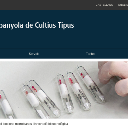
CASTELLANO
ENGLI
Serveis
Tarifes
·leccions microbianes i innovació biotecnològica