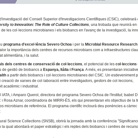
 d'investigació del Consell Superior d'Investigacions Científiques (CSIC), celebrarà 
rsity to Innovation: The Role of Culture Collections
, una trobada que reunirà en 
c de les col·leccions microbianes i els biobancs en l'avanç de la investigació, la inn
eu
programa d'excel·lència Severo Ochoa
i per la
Microbial Resource Research
valor la importància dels centres de recursos microbians com a infraestructures clau
alimentària, i la salut.
ls dels centres de conservació de col·leccions
, el potencial de les
col·leccions
ls de gestió de biobancs a
Espanya, Itàlia i França
. A més, es presentaran iniciativ
alth
a partir dels biobancs i col·leccions microbianes del CSIC. Un esdeveniment 
i creació de xarxes de col·laboració entre investigadors, gestors de col·leccions,
it acadèmic i industrial.
 IATA, i Amparo Querol, directora del programa Severo Ochoa de l'Institut; Isabel D
 i Rosa Aznar, coordinadora de MIRRI-ÉS, els qui presentaran els objectius de la t
sos microbians de referència. El programa científic inclourà deu ponències a càrrec
:
tural Science Collections (SNSB), obrirà la jornada amb la conferència
"Significan
n la qual abordarà el paper estratègic i els reptes dels biobancs i centres de recurs