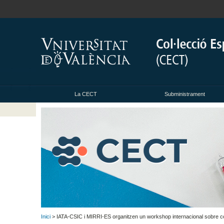
La CECT
Subministrament
Inici
> IATA-CSIC i MIRRI-ES organitzen un workshop internacional sobre col