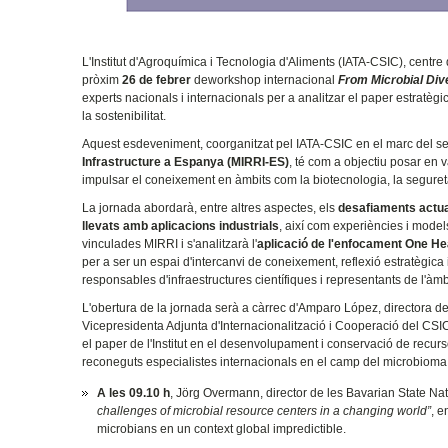
L'Institut d'Agroquímica i Tecnologia d'Aliments (IATA-CSIC), centre
pròxim
26 de febrer
deworkshop internacional
From Microbial Dive
experts nacionals i internacionals per a analitzar el paper estratègi
la sostenibilitat.
Aquest esdeveniment, coorganitzat pel IATA-CSIC en el marc del s
Infrastructure a Espanya (MIRRI-ES)
, té com a objectiu posar en 
impulsar el coneixement en àmbits com la biotecnologia, la seguretat 
La jornada abordarà, entre altres aspectes, els
desafiaments actua
llevats amb aplicacions industrials
, així com experiències i mode
vinculades MIRRI i s'analitzarà l'
aplicació de l'enfocament One He
per a ser un espai d'intercanvi de coneixement, reflexió estratègica 
responsables d'infraestructures científiques i representants de l'àmb
L'obertura de la jornada serà a càrrec d'Amparo López, directora del
Vicepresidenta Adjunta d'Internacionalització i Cooperació del CSIC
el paper de l'Institut en el desenvolupament i conservació de recur
reconeguts especialistes internacionals en el camp del microbioma
A les 09.10 h
, Jörg Overmann, director de les Bavarian State Na
challenges of microbial resource centers in a changing world”
, e
microbians en un context global impredictible.