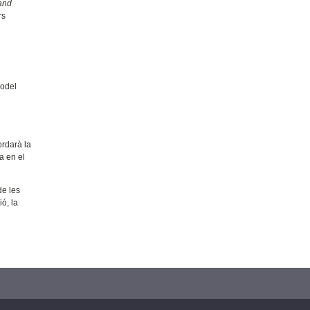
and
rs
model
rdarà la
a en el
de les
ó, la