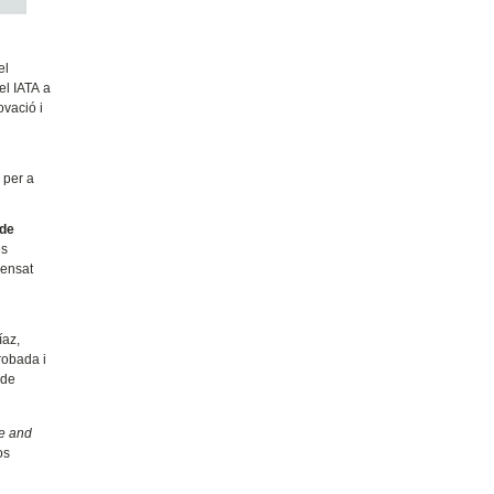
el
el IATA a
ovació i
 per a
 de
es
pensat
íaz,
robada i
 de
ce and
os