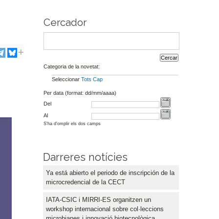
Cercador
Categoria de la novetat:
Seleccionar
Tots
Cap
Per data (format: dd/mm/aaaa)
Del
Al
S'ha d'omplir els dos camps
Darreres notícies
Ya está abierto el periodo de inscripción de la
microcredencial de la CECT
IATA-CSIC i MIRRI-ES organitzen un
workshop internacional sobre col·leccions
microbianes i innovació biotecnològica