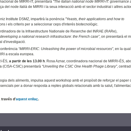
a nacional de MIRRI-IT, presentarà
"The italian
national node MIRRI-IT: governance 
a del node italià de MIRRI i la seua interacció amb el sector industrial i altres acto
ibniz Institute DSMZ, impartirà la ponència
"Yeasts, their applications and how to
ions i els criteris per a seleccionar ceps d'interés biotecnològic.
ordinadora de la Infraestructure Nationale de Reserche del INRAE (RARe),
eveloping a national research infrastructure: the French case”
, on presentarà el 
al d'investigació.
 conferència
“MIRRI-ERIC: Unleashing the power of microbial resources”
, en la qual
IRRI a escala europea.
RI-ÉS,
a partir de les 13.00 h
. Rosa Aznar, coordinadora nacional de MIRRI-ÉS, abo
lla (CISA-CSIC) presentarà
“Unveiling the CSIC One Health Phage Library”
, centrad
logia dels aliments, impulsa aquest workshop amb el propòsit de reforçar el paper 
encials per a donar resposta a reptes globals relacionats amb la salut, l'alimentaci
 través d'
aquest enllaç
.