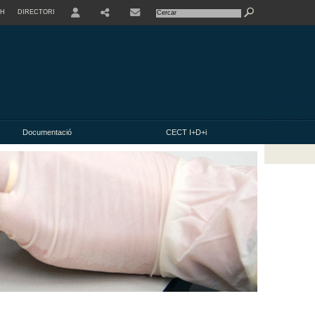
SH
DIRECTORI
USER
Documentació
CECT I+D+i