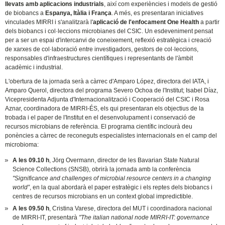
llevats amb aplicacions industrials
, així com experiències i models de gestió
de biobancs a
Espanya, Itàlia i França
. A més, es presentaran iniciatives
vinculades MIRRI i s'analitzarà l'
aplicació de l'enfocament One Health
a partir
dels biobancs i col·leccions microbianes del CSIC. Un esdeveniment pensat
per a ser un espai d'intercanvi de coneixement, reflexió estratègica i creació
de xarxes de col·laboració entre investigadors, gestors de col·leccions,
responsables d'infraestructures científiques i representants de l'àmbit
acadèmic i industrial.
L'obertura de la jornada serà a càrrec d'Amparo López, directora del IATA, i
Amparo Querol, directora del programa Severo Ochoa de l'Institut; Isabel Díaz,
Vicepresidenta Adjunta d'Internacionalització i Cooperació del CSIC i Rosa
Aznar, coordinadora de MIRRI-ÉS, els qui presentaran els objectius de la
trobada i el paper de l'Institut en el desenvolupament i conservació de
recursos microbians de referència. El programa científic inclourà deu
ponències a càrrec de reconeguts especialistes internacionals en el camp del
microbioma:
A les 09.10 h
, Jörg Overmann, director de les Bavarian State Natural
Science Collections (SNSB), obrirà la jornada amb la conferència
"Significance and challenges of microbial resource centers in a changing
world”
, en la qual abordarà el paper estratègic i els reptes dels biobancs i
centres de recursos microbians en un context global impredictible.
A les 09.50 h
, Cristina Varese, directora del MUT i coordinadora nacional
de MIRRI-IT, presentarà
"The italian
national node MIRRI-IT: governance