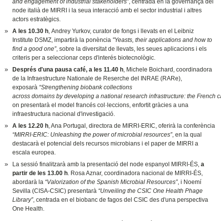
and engagement of industrial stakeholders”
, centrada en la governança del
node italià de MIRRI i la seua interacció amb el sector industrial i altres
actors estratègics.
A les 10.30 h
, Andrey Yurkov, curator de fongs i llevats en el Leibniz
Institute DSMZ, impartirà la ponència
"Yeasts, their applications and how to
find a good one”
, sobre la diversitat de llevats, les seues aplicacions i els
criteris per a seleccionar ceps d'interés biotecnològic.
Després d'una pausa café, a les 11.40 h
, Michele Boichard, coordinadora
de la Infraestructure Nationale de Reserche del INRAE (RARe),
exposarà
“Strengthening biobank collections
across domains by developing a national research infrastructure: the French 
on presentarà el model francés col·leccions, enfortit gràcies a una
infraestructura nacional d'investigació.
A les 12.20 h
, Ana Portugal, directora de MIRRI-ERIC, oferirà la conferència
“MIRRI-ERIC: Unleashing the power of microbial resources”
, en la qual
destacarà el potencial dels recursos microbians i el paper de MIRRI a
escala europea.
La sessió finalitzarà amb la presentació del node espanyol MIRRI-ÉS,
a
partir de les 13.00 h
. Rosa Aznar, coordinadora nacional de MIRRI-ÉS,
abordarà la
“Valorization of the Spanish Microbial Resources”
, i Noemí
Sevilla (CISA-CSIC) presentarà
“Unveiling the CSIC One Health Phage
Library”
, centrada en el biobanc de fagos del CSIC des d'una perspectiva
One Health.