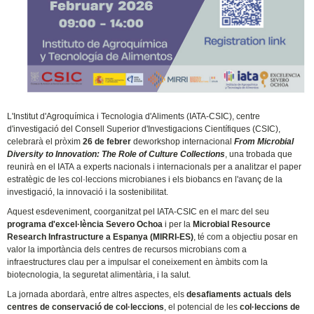
L'Institut d'Agroquímica i Tecnologia d'Aliments (IATA-CSIC), centre
d'investigació del Consell Superior d'Investigacions Científiques (CSIC),
celebrarà el pròxim
26 de febrer
deworkshop internacional
From Microbial
Diversity to Innovation: The Role of Culture Collections
, una trobada que
reunirà en el IATA a experts nacionals i internacionals per a analitzar el paper
estratègic de les col·leccions microbianes i els biobancs en l'avanç de la
investigació, la innovació i la sostenibilitat.
Aquest esdeveniment, coorganitzat pel IATA-CSIC en el marc del seu
programa d'excel·lència Severo Ochoa
i per la
Microbial Resource
Research Infrastructure a Espanya (MIRRI-ES)
, té com a objectiu posar en
valor la importància dels centres de recursos microbians com a
infraestructures clau per a impulsar el coneixement en àmbits com la
biotecnologia, la seguretat alimentària, i la salut.
La jornada abordarà, entre altres aspectes, els
desafiaments actuals dels
centres de conservació de col·leccions
, el potencial de les
col·leccions de