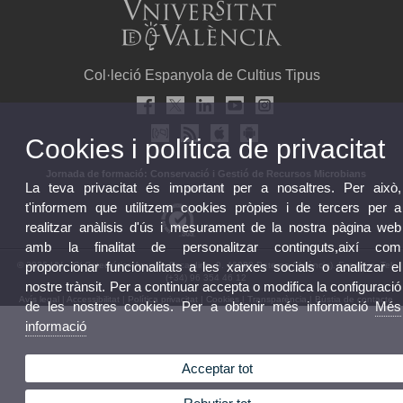
Col·leció Espanyola de Cultius Tipus
Cookies i política de privacitat
Jornada de formació: Conservació i Gestió de Recursos Microbians
La teva privacitat és important per a nosaltres. Per això,
yeast-id
t'informem que utilitzem cookies pròpies i de tercers per a
realitzar anàlisis d'ús i mesurament de la nostra pàgina web
amb la finalitat de personalitzar continguts,així com
proporcionar funcionalitats a les xarxes socials o analitzar el
© 2026 UV. - C/ Catedrático Agustín Escardino, 9. 46980 Paterna (València). Espanya. Tel:
(+34) 96 354 46 12
nostre trànsit. Per a continuar accepta o modifica la configuració
Avís legal
|
Accessibilitat
|
Política privacitat
|
Cookies
|
Transparència
|
Bústia de contacte
de les nostres cookies. Per a obtenir més informació
Més
informació
Acceptar tot