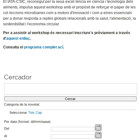
El IATA-CSIC, reconegut per la seua excel·lència en ciència i tecnologia dels
aliments, impulsa aquest workshop amb el propòsit de reforçar el paper de les
col·leccions microbianes com a motors d'innovació i com a eines essencials
per a donar resposta a reptes globals relacionats amb la salut, l'alimentació, la
sostenibilitat i l'economia circular.
Per a assistir al workshop és necessari inscriure's prèviament a través
d'
aquest enllaç
.
Consulta el
programa complet ací
.
Cercador
Categoria de la novetat:
Seleccionar
Tots
Cap
Per data (format: dd/mm/aaaa)
Del
Al