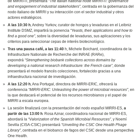
de MIRRI-IT, presentará
“The Italian national node MIRRI-IT: governance
and engagement of industrial stakeholders”
, centrada en la gobernanza del
nodo italiano de MIRRI y su interacción con el sector industrial y otros
actores estratégicos.
A las 10:30 h
, Andrey Yurkov, curator de hongos y levaduras en el Leibniz
Institute DSMZ, impartirá la ponencia
“Yeasts, their applications and how to
find a good one”
, sobre la diversidad de levaduras, sus aplicaciones y los
criterios para seleccionar cepas de interés biotecnológico.
Tras una pausa café, a las 11:40
h, Michele Boichard, coordinadora de la
Infrastructure Nationale de Recherche del INRAE (RARe),
expondrá
“Strengthening biobank collections across domains by
developing a national research infrastructure: the French case”
, donde
presentará el modelo francés colecciones, fortalecido gracias a una
infraestructura nacional de investigación.
A las 12:20 h
, Ana Portugal, directora de MIRRI-ERIC, ofrecerá la
conferencia
“MIRRI-ERIC: Unleashing the power of microbial resources”
, en
la que destacará el potencial de los recursos microbianos y el papel de
MIRRI a escala europea.
La sesión finalizará con la presentación del nodo español MIRRI-ES,
a
partir de las 13:00 h
. Rosa Aznar, coordinadora nacional de MIRRI-ES,
abordará la
“Valorization of the Spanish Microbial Resources”
, y Noemí
Sevilla (CISA-CSIC) presentará
“Unveiling the CSIC One Health Phage
Library”
, centrada en el biobanco de fagos del CSIC desde una perspectiva
One Health.