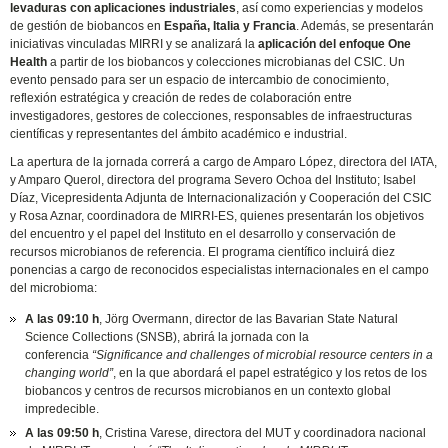
levaduras con aplicaciones industriales
, así como experiencias y modelos
de gestión de biobancos en
España, Italia y Francia
. Además, se presentarán
iniciativas vinculadas MIRRI y se analizará la
aplicación del enfoque One
Health
a partir de los biobancos y colecciones microbianas del CSIC. Un
evento pensado para ser un espacio de intercambio de conocimiento,
reflexión estratégica y creación de redes de colaboración entre
investigadores, gestores de colecciones, responsables de infraestructuras
científicas y representantes del ámbito académico e industrial.
La apertura de la jornada correrá a cargo de Amparo López, directora del IATA,
y Amparo Querol, directora del programa Severo Ochoa del Instituto; Isabel
Díaz, Vicepresidenta Adjunta de Internacionalización y Cooperación del CSIC
y Rosa Aznar, coordinadora de MIRRI-ES, quienes presentarán los objetivos
del encuentro y el papel del Instituto en el desarrollo y conservación de
recursos microbianos de referencia. El programa científico incluirá diez
ponencias a cargo de reconocidos especialistas internacionales en el campo
del microbioma:
A las 09:10 h
, Jörg Overmann, director de las Bavarian State Natural
Science Collections (SNSB), abrirá la jornada con la
conferencia
“Significance and challenges of microbial resource centers in a
changing world”
, en la que abordará el papel estratégico y los retos de los
biobancos y centros de recursos microbianos en un contexto global
impredecible.
A las 09:50 h
, Cristina Varese, directora del MUT y coordinadora nacional