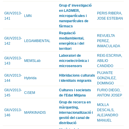
Grup d' investigació
en LADMER,
GIUV2013-
PERIS RIBERA,
LMN
micropartÍcules i
141
JOSE ESTEBAN
nanopartÍcules de
fàrmacs
Regulació
REVUELTA
GIUV2013-
mediambiental,
LEGAMBIENTAL
PEREZ,
142
energètica i del
INMACULADA
territori
Laboratori de
REIG ESCRIVA,
GIUV2013-
MEMSLab
microelectrònica i
ABILIO
143
microsensors
CANDIDO
PUJANTE
GIUV2013-
Hibridacions culturals
Hybrida
GONZALEZ,
144
i identitats migrants
DOMINGO
GIUV2013-
Cultures i societats
FURIO DIEGO,
CiSEM
145
de l'Edat Mitjana
ANTONI JOSEP
Grup de recerca en
MOLLA
màrqueting,
GIUV2013-
DESCALS,
MARKINADIS
internacionalització i
146
ALEJANDRO
gestió del canal de
MANUEL
distribució