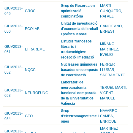
Grup de Recerca en
MARTI
GIUV2013-
GROC
optimització
CUNQUERO,
049
combinatòria
RAFAEL
Unitat de investigació
GIUV2013-
CANO CANO,
ECOLAB
d'economia del treball
050
ERNEST
i política laboral
Estudis francesos
MIÑANO
GIUV2013-
literaris i
EFRAREME
MARTINEZ,
051
traductològics:
EVELIO
recepció i mediació
Nucleases químiques
FERRER
GIUV2013-
NQCC
basades en composts
LLUSAR,
052
de coordinació
SACRAMENTO
Laboratori de
neuroanatomia
TERUEL MARTI,
GIUV2013-
NEUROFUNC
funcional comparada
VICENT
053
de la Universitat de
MANUEL
València
Grup
NAVARRO
GIUV2013-
GEO
d'electromagnetisme i
CAMBA,
084
ones
ENRIQUE
MARTINEZ
GIUV2013-