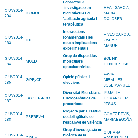
Laboratori d
´investigació en
REAL GARCIA,
GIUV2014-
BIOMOL
biomolècules d
MARIA
204
´aplicació agrícola i
DOLORES
terapèutica
Interaccions
VIVES GARCIA,
GIUV2014-
fonamentals i les
IFIE
OSCAR
183
seues implicacions
MANUEL
experimentals
Grup de dispositius
GIUV2014-
BOLINK ,
MOED
moleculars
184
HENDRIK JAN
optoelectrònics
PAVIA
GIUV2014-
Opinió pública i
GIPEyOP
MIRALLES,
185
eleccions
JOSE MANUEL
Diversitat Microbiana
PUJALTE
GIUV2014-
TAXGEN-PRO
i Taxogenòmica de
DOMARCO, M
187
procariotes
JESUS
Projecte per a l'estudi
GIUV2014-
GOMEZ DEVIS,
PRESEVAL
sociolingüístic de
188
MARIA BEGOÑA
l'espanyol de València
Grup d'investigació en
SIURANA
GIUV2014-
bioètica de la
GIBUV
APARISI, JUAN