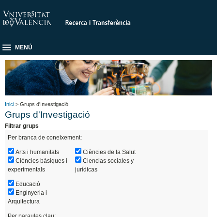
MENÚ
Inici
> Grups d'Investigació
Grups d'Investigació
Filtrar grups
Per branca de coneixement:
Arts i humanitats
Ciències de la Salut
Ciències bàsiques i
Ciencias sociales y
experimentals
jurídicas
Educació
Enginyeria i
Arquitectura
Per paraules clau: