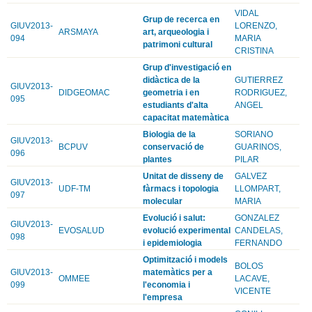
VIDAL
Grup de recerca en
GIUV2013-
LORENZO,
ARSMAYA
art, arqueologia i
094
MARIA
patrimoni cultural
CRISTINA
Grup d'investigació en
didàctica de la
GUTIERREZ
GIUV2013-
DIDGEOMAC
geometria i en
RODRIGUEZ,
095
estudiants d'alta
ANGEL
capacitat matemàtica
Biologia de la
SORIANO
GIUV2013-
BCPUV
conservació de
GUARINOS,
096
plantes
PILAR
Unitat de disseny de
GALVEZ
GIUV2013-
UDF-TM
fàrmacs i topologia
LLOMPART,
097
molecular
MARIA
Evolució i salut:
GONZALEZ
GIUV2013-
EVOSALUD
evolució experimental
CANDELAS,
098
i epidemiologia
FERNANDO
Optimització i models
BOLOS
GIUV2013-
matemàtics per a
OMMEE
LACAVE,
099
l'economia i
VICENTE
l'empresa