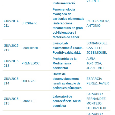
VICENTE
instrumentació
Fenomenologia
avançada de
partícules elementals
GIUV2014-
PICH ZARDOYA,
LHCPheno
i interaccions
211
ANTONIO
fonamentals en gran
col·lisionadors i
factories de sabor
Living-Lab
SORIANO DEL
GIUV2015-
FoodHealth
d'alimentació i salut -
CASTILLO,
212
Food&HealthLabLL
JOSE MIGUEL
Prehistòria de la
AURA
GIUV2015-
PREMEDOC
Mediterrània
TORTOSA,
213
occidental
JOAN EMILI
Unitat de
GIUV2015-
desenvolupament
ESPARCIA
UDERVAL
214
rural i avaluació de
PEREZ, JAVIER
polítiques públiques
SALVADOR
Laboratori de
GIUV2015-
FERNANDEZ-
LabNSC
neurociència social
215
MONTEJO,
cognitiva
OTILIA ALICIA
SALVADOR