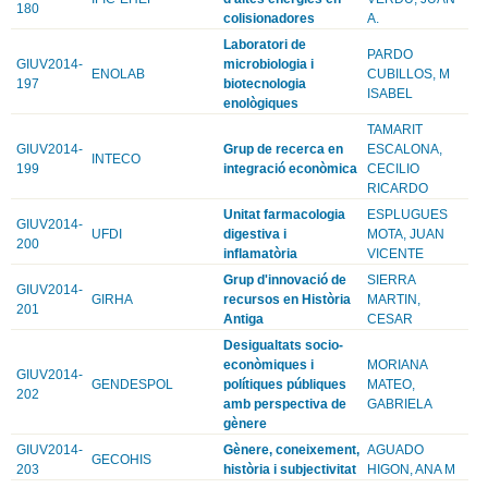
180
colisionadores
A.
Laboratori de
PARDO
GIUV2014-
microbiologia i
ENOLAB
CUBILLOS, M
197
biotecnologia
ISABEL
enològiques
TAMARIT
GIUV2014-
Grup de recerca en
ESCALONA,
INTECO
199
integració econòmica
CECILIO
RICARDO
Unitat farmacologia
ESPLUGUES
GIUV2014-
UFDI
digestiva i
MOTA, JUAN
200
inflamatòria
VICENTE
Grup d'innovació de
SIERRA
GIUV2014-
GIRHA
recursos en Història
MARTIN,
201
Antiga
CESAR
Desigualtats socio-
econòmiques i
MORIANA
GIUV2014-
GENDESPOL
polítiques públiques
MATEO,
202
amb perspectiva de
GABRIELA
gènere
GIUV2014-
Gènere, coneixement,
AGUADO
GECOHIS
203
història i subjectivitat
HIGON, ANA M