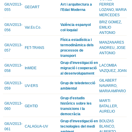
GIUV2013-
Art i arquitectura a
FERRER
GEOART
055
l'Edat Moderna
LOZANO, MARIA
MERCEDES
BRIZ GOMEZ,
GIUV2013-
València espanyol
Val.Es.Co.
EMILIO
056
col·loquial
ANTONIO
Física estadística i
MANZANARES
GIUV2013-
termodinàmica dels
FET-TRANS
ANDREU, JOSE
057
processos de
ANTONIO
transport
Grup d'investigació en
GIUV2013-
LACOMBA
InMIDE
migració i cooperació
058
VAZQUEZ, JOAN
al desenvolupament
GILABERT
GIUV2013-
Grup de teledetecció
UV-ERS
NAVARRO,
059
ambiental
MARIA AMPARO
Grup d'estudis
MARTI
GIUV2013-
històrics sobre les
GEHTID
BATALLER,
060
transicions i la
AURELIO
democràcia
Grup d'investigació en
BOUZAS
GIUV2013-
CALAGUA-UV
tecnologies del medi
BLANCO,
061
ambient
ALBERTO