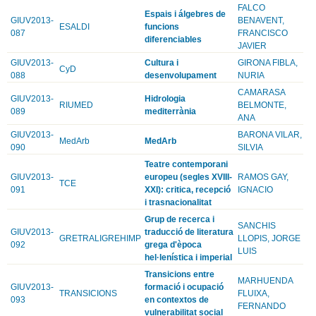
FALCO
Espais i álgebres de
GIUV2013-
BENAVENT,
ESALDI
funcions
087
FRANCISCO
diferenciables
JAVIER
GIUV2013-
Cultura i
GIRONA FIBLA,
CyD
088
desenvolupament
NURIA
CAMARASA
GIUV2013-
Hidrologia
RIUMED
BELMONTE,
089
mediterrània
ANA
GIUV2013-
BARONA VILAR,
MedArb
MedArb
090
SILVIA
Teatre contemporani
GIUV2013-
europeu (segles XVIII-
RAMOS GAY,
TCE
091
XXI): critica, recepció
IGNACIO
i trasnacionalitat
Grup de recerca i
SANCHIS
GIUV2013-
traducció de literatura
GRETRALIGREHIMP
LLOPIS, JORGE
092
grega d'època
LUIS
hel·lenística i imperial
Transicions entre
MARHUENDA
GIUV2013-
formació i ocupació
TRANSICIONS
FLUIXA,
093
en contextos de
FERNANDO
vulnerabilitat social