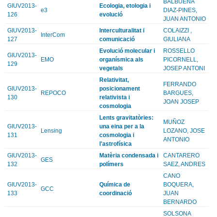
BALBUENA
GIUV2013-
Ecologia, etologia i
e3
DIAZ-PINES,
126
evolució
JUAN ANTONIO
GIUV2013-
Interculturalitat i
COLAIZZI ,
InterCom
127
comunicació
GIULIANA
Evolució molecular i
ROSSELLO
GIUV2013-
EMO
organísmica als
PICORNELL,
129
vegetals
JOSEP ANTONI
Relativitat,
FERRANDO
GIUV2013-
posicionament
REPOCO
BARGUES,
130
relativista i
JOAN JOSEP
cosmologia
Lents gravitatòries:
MUÑOZ
GIUV2013-
una eina per a la
Lensing
LOZANO, JOSE
131
cosmologia i
ANTONIO
l'astrofísica
GIUV2013-
Matèria condensada i
CANTARERO
GES
132
polímers
SAEZ, ANDRES
CANO
GIUV2013-
Química de
BOQUERA,
GCC
133
coordinació
JUAN
BERNARDO
SOLSONA