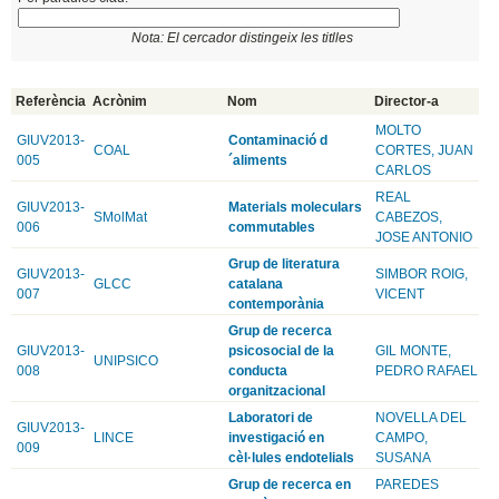
Nota: El cercador distingeix les titlles
Referència
Acrònim
Nom
Director-a
MOLTO
GIUV2013-
Contaminació d
COAL
CORTES, JUAN
005
´aliments
CARLOS
REAL
GIUV2013-
Materials moleculars
SMolMat
CABEZOS,
006
commutables
JOSE ANTONIO
Grup de literatura
GIUV2013-
SIMBOR ROIG,
GLCC
catalana
007
VICENT
contemporània
Grup de recerca
GIUV2013-
psicosocial de la
GIL MONTE,
UNIPSICO
008
conducta
PEDRO RAFAEL
organitzacional
Laboratori de
NOVELLA DEL
GIUV2013-
LINCE
investigació en
CAMPO,
009
cèl·lules endotelials
SUSANA
Grup de recerca en
PAREDES