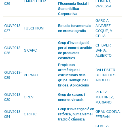
EMPRECOOP
CLIMENT,
026
l'Economia Social i
VANESSA
Sostenibilitat
Corporativa
GARCIA
GIUV2013-
Estudis fonamentals
ALVAREZ-
FUSCHROM
027
en cromatografia
COQUE, M
CELIA
Grup d'investigació
CHISVERT
GIUV2013-
per al control analític
GICAPC
SANIA,
028
de productes
ALBERTO
cosmètics
Propietats
aritmètiques i
BALLESTER
GIUV2013-
PERMUT
estructurals dels
BOLINCHES,
029
grups, semigrups i
ADOLFO
brides. Aplicacions
PEREZ
GIUV2013-
Grup de xarxes i
GREV
MARTINEZ,
030
entorns virtuals
MARIANO
Grup d'investigació en
GIUV2013-
GRAU CODINA,
GIRHTC
retòrica, humanisme i
054
FERRAN
tradició clàssica
GOMEZ-