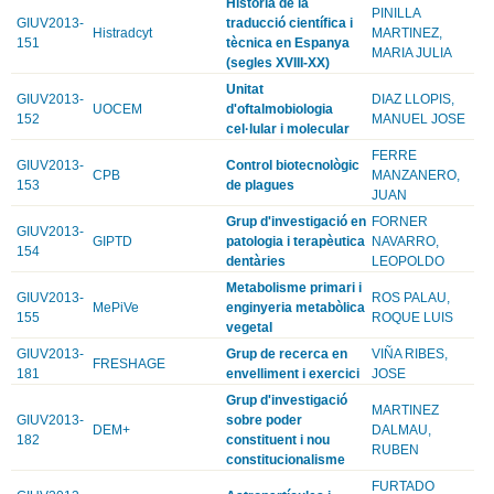
Història de la
PINILLA
GIUV2013-
traducció científica i
Histradcyt
MARTINEZ,
151
tècnica en Espanya
MARIA JULIA
(segles XVIII-XX)
Unitat
GIUV2013-
DIAZ LLOPIS,
UOCEM
d'oftalmobiologia
152
MANUEL JOSE
cel·lular i molecular
FERRE
GIUV2013-
Control biotecnològic
CPB
MANZANERO,
153
de plagues
JUAN
Grup d'investigació en
FORNER
GIUV2013-
GIPTD
patologia i terapèutica
NAVARRO,
154
dentàries
LEOPOLDO
Metabolisme primari i
GIUV2013-
ROS PALAU,
MePiVe
enginyeria metabòlica
155
ROQUE LUIS
vegetal
GIUV2013-
Grup de recerca en
VIÑA RIBES,
FRESHAGE
181
envelliment i exercici
JOSE
Grup d'investigació
MARTINEZ
GIUV2013-
sobre poder
DEM+
DALMAU,
182
constituent i nou
RUBEN
constitucionalisme
FURTADO