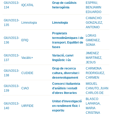
GIUV2013-
Grup de catàlisis
ESPRIU,
IQCATAL
134
heterogènia
BENJAMIN
EDUARDO
CAMACHO
GIUV2013-
Limnologia
Limnologia
GONZALEZ,
135
ANTONIO
Propietats
LORAS
GIUV2013-
termodinàmiques i de
EFIQ
GIMENEZ,
136
transport. Equilibri de
SONIA
fases
JIMENEZ
GIUV2013-
Variació, canvi
Vacàlic+
MARTINEZ,
137
lingüístic i ús
JESUS
Grup de recerca
CARMONA
GIUV2013-
CUDIDE
cultura, diversitat i
RODRIGUEZ,
138
desenvolupament
CARMEN
Consorci italianista
MIGUEL
GIUV2013-
CIAO
d'anàlisis i estudi
CANUTO, JUAN
139
d'obres literaries
CARLOS DE
BLASCO
Unitat d'investigació
GIUV2013-
LAFARGA,
UIRFIDE
en rendiment físic i
140
MARIA
esportiu
CRISTINA