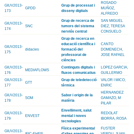
ROSADO
GIUV2013-
Grup de processat i
GPDD
MUÑOZ,
173
disseny digitals
ALFREDO
Grup de recerca de
SAN MIGUEL
GIUV2013-
SNC
tumors del sistema
DIEZ, TERESA
174
nerviós central
CONSUELO
Grup de recerca en
educació científica i
CANTO
GIUV2013-
didacies
formació del
DOMENECH,
175
professorat de
JOSE RAFAEL
ciències
GIUV2013-
Continguts digitals i
LOPEZ GARCIA,
MEDIAFLOWS
176
fluxos comunicatius
GUILLERMO
GIUV2013-
Grup de teledetecció
VALOR I MICO,
GTT
177
tèrmica
ENRIC
HERNANDEZ
GIUV2013-
Sabor i origin de la
SOM
GAMAZO, M
178
matèria
PILAR
Envelliment, salut
GIUV2013-
REDOLAT
ENVEST
mental i noves
179
IBORRA, ROSA
tecnologies
Física experimental
FUSTER
GIUV2013-
IFIC-EHEP
d'altes energies en
VERDU, JUAN