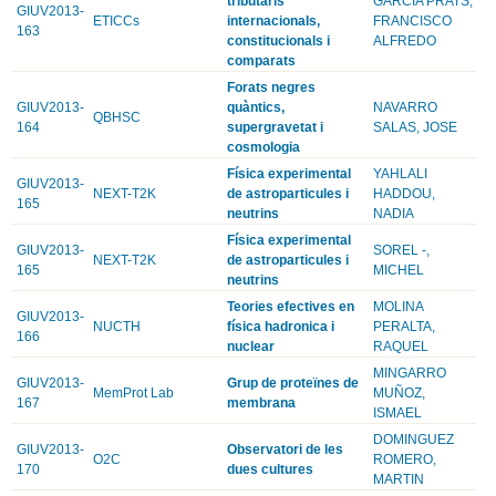
tributaris
GARCIA PRATS,
GIUV2013-
ETICCs
internacionals,
FRANCISCO
163
constitucionals i
ALFREDO
comparats
Forats negres
GIUV2013-
quàntics,
NAVARRO
QBHSC
164
supergravetat i
SALAS, JOSE
cosmologia
Física experimental
YAHLALI
GIUV2013-
NEXT-T2K
de astroparticules i
HADDOU,
165
neutrins
NADIA
Física experimental
GIUV2013-
SOREL -,
NEXT-T2K
de astroparticules i
165
MICHEL
neutrins
Teories efectives en
MOLINA
GIUV2013-
NUCTH
física hadronica i
PERALTA,
166
nuclear
RAQUEL
MINGARRO
GIUV2013-
Grup de proteïnes de
MemProt Lab
MUÑOZ,
167
membrana
ISMAEL
DOMINGUEZ
GIUV2013-
Observatori de les
O2C
ROMERO,
170
dues cultures
MARTIN