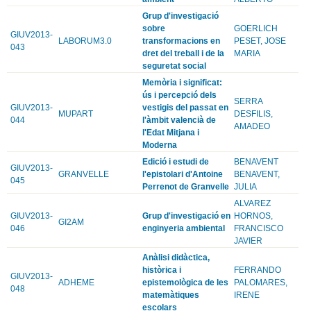
Grup d'investigació
sobre
GOERLICH
GIUV2013-
LABORUM3.0
transformacions en
PESET, JOSE
043
dret del treball i de la
MARIA
seguretat social
Memòria i significat:
ús i percepció dels
SERRA
GIUV2013-
vestigis del passat en
MUPART
DESFILIS,
044
l'àmbit valencià de
AMADEO
l'Edat Mitjana i
Moderna
Edició i estudi de
BENAVENT
GIUV2013-
GRANVELLE
l'epistolari d'Antoine
BENAVENT,
045
Perrenot de Granvelle
JULIA
ALVAREZ
GIUV2013-
Grup d'investigació en
HORNOS,
GI2AM
046
enginyeria ambiental
FRANCISCO
JAVIER
Anàlisi didàctica,
històrica i
FERRANDO
GIUV2013-
ADHEME
epistemològica de les
PALOMARES,
048
matemàtiques
IRENE
escolars