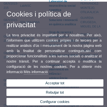
Laboratori de
GIUV2015-
FERNANDEZ-
LabNSC
neurociència social
215
MONTEJO,
cognitiva
Cookies i política de
OTILIA ALICIA
GUARDIA
GIUV2015-
Solucions i innovació
SOLINQUIANA
CIRUGEDA,
privacitat
216
en química analítica
MIGUEL DE LA
Grup de recerca i
PARRA
La teva privacitat és important per a nosaltres. Per això,
GIUV2015-
d'innovació en
SOCIAL(S)
MONSERRAT,
t'informem que utilitzem cookies pròpies i de tercers per a
217
educació geogràfica i
DAVID
històrica
realitzar anàlisis d'ús i mesurament de la nostra pàgina web
amb la finalitat de personalitzar continguts,així com
SOBRINO
GIUV2015-
UCG
Unitat de canvi global
RODRIGUEZ,
proporcionar funcionalitats a les xarxes socials o analitzar el
235
JOSE ANTONIO
nostre trànsit. Per a continuar accepta o modifica la
Avaluació i
configuració de les nostres cookies. Per a obtenir més
intervenció en
informació
Més informació
infància i
adolescència:
GIUV2015-
SAMPER
EVAIN
Variables
Acceptar tot
236
GARCIA, PAULA
psicosocioeducatives
i emocionals
Rebutjar tot
implicades en la
conducta prosocial
Configurar cookies
GIUV2015-
Neurofarmacologia de
POLACHE