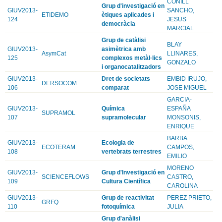
CONILL
Grup d'investigació en
GIUV2013-
SANCHO,
ETIDEMO
ètiques aplicades i
124
JESUS
democràcia
MARCIAL
Grup de catàlisi
BLAY
GIUV2013-
asimètrica amb
AsymCat
LLINARES,
125
complexos metàl·lics
GONZALO
i organocatalitzadors
GIUV2013-
Dret de societats
EMBID IRUJO,
DERSOCOM
106
comparat
JOSE MIGUEL
GARCIA-
GIUV2013-
Química
ESPAÑA
SUPRAMOL
107
supramolecular
MONSONIS,
ENRIQUE
BARBA
GIUV2013-
Ecologia de
ECOTERAM
CAMPOS,
108
vertebrats terrestres
EMILIO
MORENO
GIUV2013-
Grup d'Investigació en
SCIENCEFLOWS
CASTRO,
109
Cultura Científica
CAROLINA
GIUV2013-
Grup de reactivitat
PEREZ PRIETO,
GRFQ
110
fotoquímica
JULIA
Grup d'anàlisi