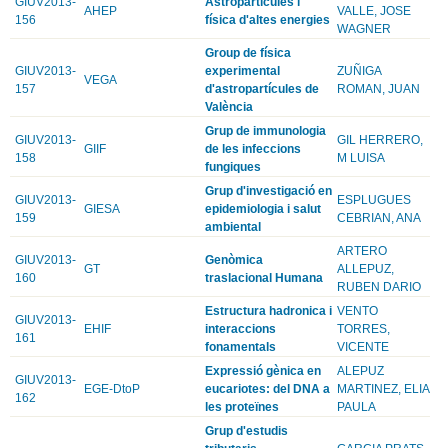
GIUV2013-
Astropartícules i
AHEP
VALLE, JOSE
156
física d'altes energies
WAGNER
Group de física
GIUV2013-
experimental
ZUÑIGA
VEGA
157
d'astropartícules de
ROMAN, JUAN
València
Grup de immunologia
GIUV2013-
GIL HERRERO,
GIIF
de les infeccions
158
M LUISA
fungiques
Grup d'investigació en
GIUV2013-
ESPLUGUES
GIESA
epidemiologia i salut
159
CEBRIAN, ANA
ambiental
ARTERO
GIUV2013-
Genòmica
GT
ALLEPUZ,
160
traslacional Humana
RUBEN DARIO
Estructura hadronica i
VENTO
GIUV2013-
EHIF
interaccions
TORRES,
161
fonamentals
VICENTE
Expressió gènica en
ALEPUZ
GIUV2013-
EGE-DtoP
eucariotes: del DNA a
MARTINEZ, ELIA
162
les proteïnes
PAULA
Grup d'estudis