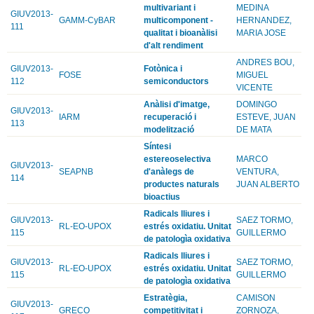
multivariant i
MEDINA
GIUV2013-
GAMM-CyBAR
multicomponent -
HERNANDEZ,
111
qualitat i bioanàlisi
MARIA JOSE
d'alt rendiment
ANDRES BOU,
GIUV2013-
Fotònica i
FOSE
MIGUEL
112
semiconductors
VICENTE
Anàlisi d'imatge,
DOMINGO
GIUV2013-
IARM
recuperació i
ESTEVE, JUAN
113
modelització
DE MATA
Síntesi
estereoselectiva
MARCO
GIUV2013-
SEAPNB
d'anàlegs de
VENTURA,
114
productes naturals
JUAN ALBERTO
bioactius
Radicals lliures i
GIUV2013-
SAEZ TORMO,
RL-EO-UPOX
estrés oxidatiu. Unitat
115
GUILLERMO
de patologìa oxidativa
Radicals lliures i
GIUV2013-
SAEZ TORMO,
RL-EO-UPOX
estrés oxidatiu. Unitat
115
GUILLERMO
de patologìa oxidativa
Estratègia,
CAMISON
GIUV2013-
GRECO
competitivitat i
ZORNOZA,