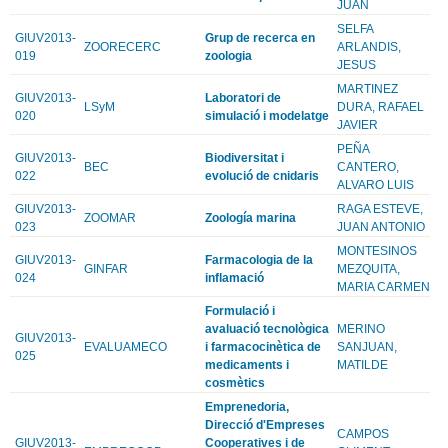
JUAN
SELFA
GIUV2013-
Grup de recerca en
ZOORECERC
ARLANDIS,
019
zoologia
JESUS
MARTINEZ
GIUV2013-
Laboratori de
LSyM
DURA, RAFAEL
020
simulació i modelatge
JAVIER
PEÑA
GIUV2013-
Biodiversitat i
BEC
CANTERO,
022
evolució de cnidaris
ALVARO LUIS
GIUV2013-
RAGA ESTEVE,
ZOOMAR
Zoología marina
023
JUAN ANTONIO
MONTESINOS
GIUV2013-
Farmacologia de la
GINFAR
MEZQUITA,
024
inflamació
MARIA CARMEN
Formulació i
avaluació tecnològica
MERINO
GIUV2013-
EVALUAMECO
i farmacocinètica de
SANJUAN,
025
medicaments i
MATILDE
cosmètics
Emprenedoria,
Direcció d'Empreses
CAMPOS
GIUV2013-
Cooperatives i de