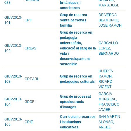
083
britàniques i
MARIA JOSE
americanes
Grup de recerca
DE VERDA
GIUV2013-
GPF
sobre persona i
BEAMONTE,
101
famlilia
JOSE RAMON
Grup de recerca en
pedagogia
universitària,
GARGALLO
GIUV2013-
GREAV
educació al llarg de la
LOPEZ,
102
vida i
BERNARDO
desenvolupament
sostenible
HUERTA
GIUV2013-
Grup de recerca en
RAMON,
CREARI
103
pedagogies culturals
RICARD
VICENT
GARCIA
Grup de processat
GIUV2013-
MONREAL,
GPOEI
optoelectrònic
104
FRANCISCO
d'imatges
JAVIER
Currículum, recursos
SAN MARTIN
GIUV2013-
CRIE
i institucions
ALONSO,
105
educatives
ANGEL