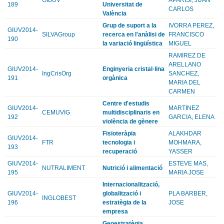
189
Universitat de
CARLOS
València
Grup de suport a la
IVORRA PEREZ,
GIUV2014-
SILVAGroup
recerca en l'anàlisi de
FRANCISCO
190
la variació lingüística
MIGUEL
RAMIREZ DE
ARELLANO
GIUV2014-
Enginyeria cristal·lina
IngCrisOrg
SANCHEZ,
191
orgànica
MARIA DEL
CARMEN
Centre d'estudis
GIUV2014-
MARTINEZ
CEMUVIG
multidisciplinaris en
192
GARCIA, ELENA
violència de gènere
Fisioteràpia
ALAKHDAR
GIUV2014-
FTR
tecnologia i
MOHMARA,
193
recuperació
YASSER
GIUV2014-
ESTEVE MAS,
NUTRALIMENT
Nutrició i alimentació
195
MARIA JOSE
Internacionalització,
GIUV2014-
globalització i
PLA BARBER,
INGLOBEST
196
estratègia de la
JOSE
empresa
Geoestratègia