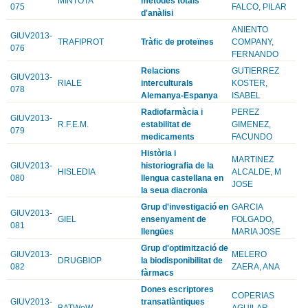
MINTOTA
mètodes totals
075
FALCO, PILAR
d'anàlisi
ANIENTO
GIUV2013-
TRAFIPROT
Tràfic de proteïnes
COMPANY,
076
FERNANDO
Relacions
GUTIERREZ
GIUV2013-
RIALE
interculturals
KOSTER,
078
Alemanya-Espanya
ISABEL
Radiofarmàcia i
PEREZ
GIUV2013-
R.F.E.M.
estabilitat de
GIMENEZ,
079
medicaments
FACUNDO
Història i
MARTINEZ
GIUV2013-
historiografia de la
HISLEDIA
ALCALDE, M
080
llengua castellana en
JOSE
la seua diacronia
Grup d'investigació en
GARCIA
GIUV2013-
GIEL
ensenyament de
FOLGADO,
081
llengües
MARIA JOSE
Grup d'optimització de
GIUV2013-
MELERO
DRUGBIOP
la biodisponibilitat de
082
ZAERA, ANA
fàrmacs
Dones escriptores
COPERIAS
GIUV2013-
transatlàntiques
BATWoW
AGUILAR,