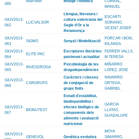
ImaFoton
Imatge i fotonica
CORRAL,
085
MANUEL
Llengua, literatura i
ESCARTI
GIUV2013-
cultura valenciana del
LLICVALSOR
SORIANO,
062
Segle d'Or a la
VICENT JOSEP
Renaixença
GIUV2013-
PORCAR I BOIX,
SIGMO
Senyal i Modelització
063
IOLANDA
GIUV2013-
Escriptures literàries:
FERRER VALLS,
ELITE-PAC
064
patrimoni i actualitat
M TERESA
GIUV2013-
Psicobiología de les
MIÑARRO
INVESDROGA
065
drogodependències
LOPEZ, JOSE
Caràcters i classes
NAVARRO
GIUV2013-
CARGRUPS
de conjugació de
ORTEGA,
066
grups finits
GABRIEL
Estudi d'estabilitat,
biodisponibilitat i
GARCIA
GIUV2013-
efectes biològics de
BIONUTEST
LLATAS,
067
components dels
GUADALUPE
aliments i avaluació
nutricional
MOYA
GIUV2013-
GENEVOL
Genètica evolutiva
SIMARRO,