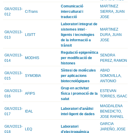
Comunicació
MARTINEZ
GIUV2013-
CiTrans
intercultural i
SIERRA, JUAN
012
traducció
JOSE
Laboratori integrat de
sistemes intel ·
MARTINEZ
GIUV2013-
LISITT
ligents i tecnologies
DURA, JUAN
013
de la informació a
JOSE
trànsit
Regulació epigenètica
GIUV2013-
SENDRA
MODHIS
per modificació de
014
PEREZ, RAMON
histones
Síntesi de molècules
ABAD
GIUV2013-
SYMOBIA
per aplicacions
SOMOVILLA,
015
biotecnológiques
ANTONIO
Grup en activitat
GIUV2013-
ESTEVAN
AFIPS
física i promoció de la
016
TORRES, ISAAC
salut
MAGDALENA
GIUV2013-
Laboratori d'anàlisi
IDAL
BENEDICTO,
017
intel·ligent de dades
JOSE RAFAEL
GARCIA
GIUV2013-
Laboratori
LEQ
JAREÑO, JOSE
018
d'electroquímica