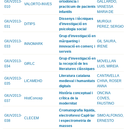
GIUV2013-
ortodòncia i
GALLARDO,
VALORTO-INVES
010
practicum de pacients
VANESSA
infantils
MARIA DE
Dissenys i tècniques
GIUV2013-
MURGUI
DITIPS
d'investigació en
031
PEREZ, SERGIO
psicologia social
Grup d'investigació en
GIUV2013-
màrqueting i
GIL SAURA,
INNOMARK
033
innovació en comerç i
IRENE
serveis
Grup d'investigació en
GIUV2013-
MOVELLAN
GIRLC
la recepció de les
034
LUIS, MIREIA
literatures clàssiques
Literatura catalana
CANTAVELLA
GIUV2013-
LICAMEHD
medieval i humanitats
CHIVA, ROSER
035
digitals
ANNA
Història conceptual i
ONCINA
GIUV2013-
HistConcep
crítica de la
COVES,
037
modernitat
FAUSTINO
Cromatografia liquida,
GIUV2013-
electroforesi Capil·lar
SIMO ALFONSO,
CLECEM
038
i espectrometria de
ERNESTO
masses