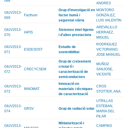
068
ANDRES
Grup d'investigació en
MONTORO
GIUV2013-
Facthum
factor humà i
GONZALEZ,
069
seguretat viària
LUIS VALENTIN
AREVALILLO
GIUV2013-
Sistemes intel·ligents
HiPIS
HERRAEZ,
070
i d'altes prestacions
MIGUEL
RODRIGUEZ
GIUV2013-
Estudis de
ESDESOST
VICTORIANO,
071
sostenibilitat
JOSE MANUEL
Grup de creixement
MUÑOZ
GIUV2013-
cristal·lí i
CRECYCSEM
SANJOSE,
072
caracterització de
VICENTE
semiconductors
Innovació en
GIUV2013-
CROS
INNOMAT
materials i técniques
073
STOTTER, ANA
de caracterització
UTRILLAS
GIUV2013-
ESTEBAN,
GRSV
Grup de radiació solar
074
MARIA DEL
PILAR
Miniaturització i
GIUV2013-
CAMPINS