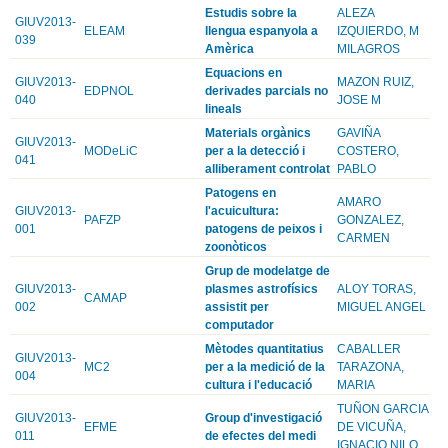
Estudis sobre la
ALEZA
GIUV2013-
ELEAM
llengua espanyola a
IZQUIERDO, M
039
Amèrica
MILAGROS
Equacions en
GIUV2013-
MAZON RUIZ,
EDPNOL
derivades parcials no
040
JOSE M
lineals
Materials orgànics
GAVIÑA
GIUV2013-
MODeLiC
per a la detecció i
COSTERO,
041
alliberament controlat
PABLO
Patogens en
AMARO
GIUV2013-
l'acuicultura:
PAFZP
GONZALEZ,
001
patogens de peixos i
CARMEN
zoonòticos
Grup de modelatge de
GIUV2013-
plasmes astrofísics
ALOY TORAS,
CAMAP
002
assistit per
MIGUEL ANGEL
computador
Mètodes quantitatius
CABALLER
GIUV2013-
MC2
per a la medició de la
TARAZONA,
004
cultura i l'educació
MARIA
TUÑON GARCIA
GIUV2013-
Group d'investigació
EFME
DE VICUÑA,
011
de efectes del medi
IGNACIO NILO