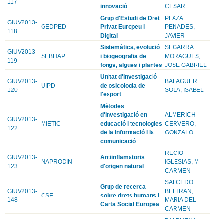
117
innovació
CESAR
Grup d'Estudi de Dret
PLAZA
GIUV2013-
GEDPED
Privat Europeu i
PENADES,
118
Digital
JAVIER
Sistemàtica, evolució
SEGARRA
GIUV2013-
SEBHAP
i biogeografia de
MORAGUES,
119
fongs, algues i plantes
JOSE GABRIEL
Unitat d'investigació
GIUV2013-
BALAGUER
UIPD
de psicologia de
120
SOLA, ISABEL
l'esport
Mètodes
d'investigació en
ALMERICH
GIUV2013-
MIETIC
educació i tecnologies
CERVERO,
122
de la informació i la
GONZALO
comunicació
RECIO
GIUV2013-
Antiinflamatoris
NAPRODIN
IGLESIAS, M
123
d'origen natural
CARMEN
SALCEDO
Grup de recerca
GIUV2013-
BELTRAN,
CSE
sobre drets humans i
148
MARIA DEL
Carta Social Europea
CARMEN