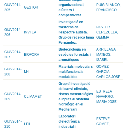
GIUV2014-
organitzacional,
PUIG BLANCO,
GESTOR
205
clústers i
FRANCISCO
competitivitat
Investigació en
trastorns de
PASTOR
GIUV2014-
INVTEA
l'espectre autista.
CEREZUELA,
206
Grup de recerca Inma
GEMMA
Fernández.
Biotecnologia en
ARRILLAGA
GIUV2014-
BIOFORA
espècies forestals i
MATEOS,
207
aromàtiques
ISABEL
Materials moleculars
GOMEZ
GIUV2014-
M4
multifuncionals
GARCIA,
208
modulables
CARLOS JOSE
Grup d´investigació
del canvi climàtic,
ESTRELA
GIUV2014-
riscos meteorològics
CLIMAMET
NAVARRO,
209
e inputs al sistema
MARIA JOSE
hidrològic en el
Mediterrani
Laboratori
ESTEVE
GIUV2014-
d'electrònica
LEII
GOMEZ,
210
industrial i