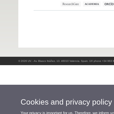
© 2026 UV. - Av. Blasco Ibáñez, 13. 46010 Valencia. Spain. UV phone +34 963 
Cookies and privacy policy
Your privacy is important for us. Therefore, we inform y