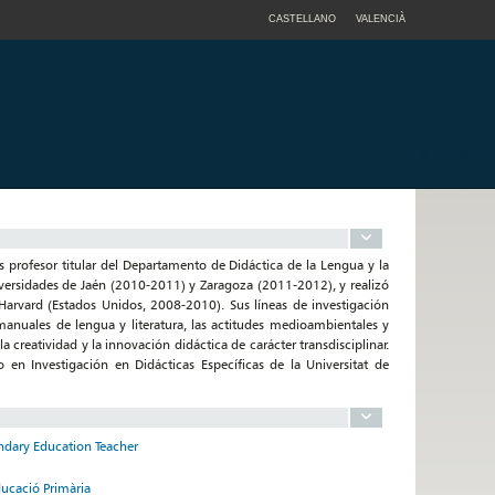
CASTELLANO
VALENCIÀ
s profesor titular del Departamento de Didáctica de la Lengua y la
niversidades de Jaén (2010-2011) y Zaragoza (2011-2012), y realizó
Harvard (Estados Unidos, 2008-2010). Sus líneas de investigación
manuales de lengua y literatura, las actitudes medioambientales y
 creatividad y la innovación didáctica de carácter transdisciplinar.
en Investigación en Didácticas Específicas de la Universitat de
condary Education Teacher
ducació Primària