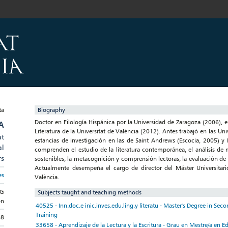
Biography
Doctor en Filología Hispánica por la Universidad de Zaragoza (2006), e
A
Literatura de la Universitat de València (2012). Antes trabajó en las U
at
estancias de investigación en las de Saint Andrews (Escocia, 2005) y 
al
comprenden el estudio de la literatura contemporánea, el análisis de 
rs
sostenibles, la metacognición y comprensión lectoras, la evaluación de la
Actualmente desempeña el cargo de director del Máster Universitario 
es
València.
NG
Subjects taught and teaching methods
on
40525 - Inn.doc.e inic.inves.edu.ling.y literatu - Master's Degree in Se
Training
68
33658 - Aprendizaje de la Lectura y la Escritura - Grau en Mestre/a en E