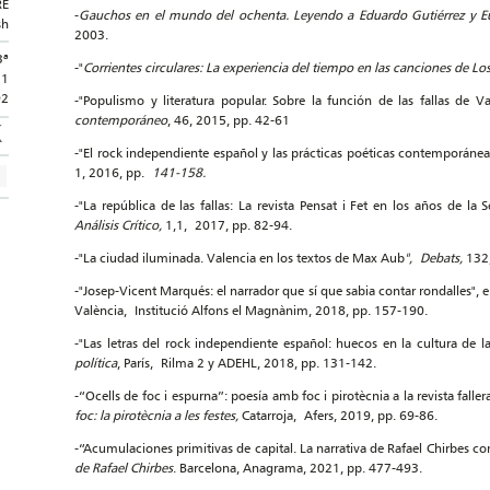
RE
-
Gauchos en el mundo del ochenta. Leyendo a Eduardo Gutiérrez y
sh
2003.
3ª
-"
Corrientes circulares: La experiencia del tiempo en las canciones de Lo
 1
92
-"Populismo y literatura popular. Sobre la función de las fallas de 
contemporáneo
, 46, 2015, pp. 42-61
-"El rock independiente español y las prácticas poéticas contemporáneas
1, 2016, pp.
141-158.
-"La república de las fallas: La revista Pensat i Fet en los años de 
Análisis Crítico,
1,1, 2017, pp. 82-94.
-"La ciudad iluminada. Valencia en los textos de Max Aub
", Debats,
132,
-"Josep-Vicent Marqués: el narrador que sí que sabia contar rondalles", e
València, Institució Alfons el Magnànim, 2018, pp. 157-190.
-"Las letras del rock independiente español: huecos en la cultura de l
política
, París, Rilma 2 y ADEHL, 2018, pp. 131-142.
-“Ocells de foc i espurna”: poesía amb foc i pirotècnia a la revista fall
foc: la pirotècnia a les festes,
Catarroja, Afers, 2019, pp. 69-86.
-“Acumulaciones primitivas de capital. La narrativa de Rafael Chirbes co
de Rafael Chirbes
. Barcelona, Anagrama, 2021, pp. 477-493.