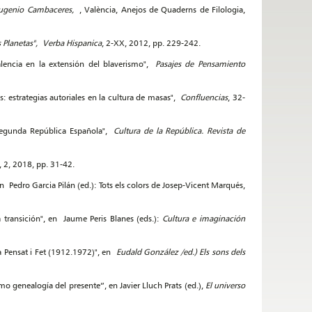
 Eugenio Cambaceres,
, València, Anejos de Quaderns de Filologia,
s Planetas",
Verba Hispanica
, 2-XX, 2012, pp. 229-242.
Valencia en la extensión del blaverismo",
Pasajes de Pensamiento
: estrategias autoriales en la cultura de masas",
Confluencias
, 32-
la Segunda República Española",
Cultura de la República. Revista de
 2, 2018, pp. 31-42.
n Pedro Garcia Pilán (ed.): Tots els colors de Josep-Vicent Marqués,
a transición", en Jaume Peris Blanes (eds.):
Cultura e imaginación
era Pensat i Fet (1912.1972)", en
Eudald González /ed.) Els sons dels
mo genealogía del presente”, en Javier Lluch Prats (ed.),
El universo