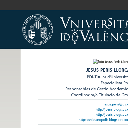
JESUS PERIS LLORC
PDI-Titular d'Universit
Especialista P
Responsables de Gestio Academi
Coordinador/a Titulacio de Gr
jesus.peris@uv.
http://jperis.blogs.uv.
http://jperis.blogs.uv.
https://edetanopolis.blogspot.c