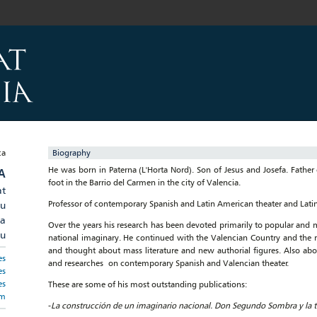
Biography
He was born in Paterna (L'Horta Nord). Son of Jesus and Josefa. Father 
A
foot in the Barrio del Carmen in the city of Valencia.
at
Professor of contemporary Spanish and Latin American theater and Latin
au
ca
Over the years his research has been devoted primarily to popular and ma
au
national imaginary. He continued with the Valencian Country and the rol
and thought about mass literature and new authorial figures. Also ab
es
and researches on contemporary Spanish and Valencian theater.
es
es
These are some of his most outstanding publications:
om
-
La construcción de un imaginario nacional. Don Segundo Sombra y la 