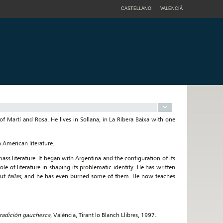
CASTELLANO
VALENCIÀ
of Martí and Rosa. He lives in Sollana, in La Ribera Baixa with one
 American literature.
ss literature. It began with Argentina and the configuration of its
e of literature in shaping its problematic identity. He has written
out
fallas
, and he has even burned some of them. He now teaches
tradición gauchesca
, València, Tirant lo Blanch Llibres, 1997.