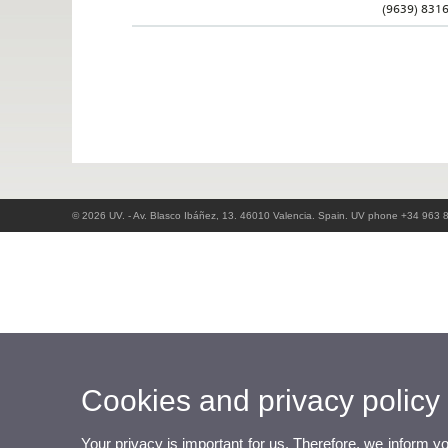
(9639) 831
© 2026 UV. - Av. Blasco Ibáñez, 13. 46010 Valencia. Spain. UV phone +34 963 
Cookies and privacy policy
Your privacy is important for us. Therefore, we inform y