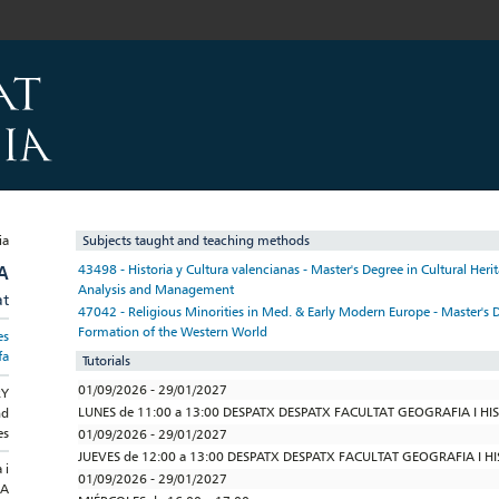
Subjects taught and teaching methods
A
43498 - Historia y Cultura valencianas - Master's Degree in Cultural Herit
Analysis and Management
at
47042 - Religious Minorities in Med. & Early Modern Europe - Master's D
Formation of the Western World
es
fa
Tutorials
01/09/2026 - 29/01/2027
RY
LUNES de 11:00 a 13:00 DESPATX DESPATX FACULTAT GEOGRAFIA I HI
nd
es
01/09/2026 - 29/01/2027
JUEVES de 12:00 a 13:00 DESPATX DESPATX FACULTAT GEOGRAFIA I H
 i
01/09/2026 - 29/01/2027
IA