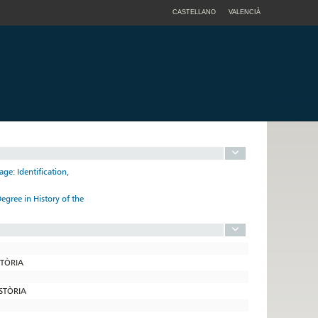
CASTELLANO
VALENCIÀ
age: Identification,
egree in History of the
STÒRIA
ISTÒRIA