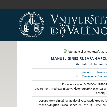
MANUEL GINES RUZAFA GARCI
PDI-Titular d'Universit
manuel.ruzafa@uv.
http://www.uv.es/mruza
Knowledge area: MEDIEVAL HISTO
Department: Medieval History, Historiography Sciences a
Techniqu
Departament d'Història Medieval Facultat de Geografia
Història Avinguda Blasco Ibáñez, 28 -7º 46010 VALÈNC