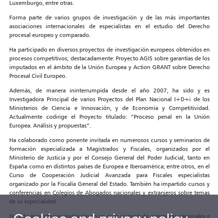
Luxemburgo, entre otras.
Forma parte de varios grupos de investigación y de las más importantes
asociaciones internacionales de especialistas en el estudio del Derecho
procesal europeo y comparado.
Ha participado en diversos proyectos de investigación europeos obtenidos en
procesos competitivos; destacadamente: Proyecto AGIS sobre garantías de los
imputados en el ámbito de la Unión Europea y Action GRANT sobre Derecho
Procesal Civil Europeo.
Además, de manera ininterrumpida desde el año 2007, ha sido y es
Investigadora Principal de varios Proyectos del Plan Nacional I+D+i de los
Ministerios de Ciencia e Innovación, y de Economía y Competitividad.
Actualmente codirige el Proyecto titulado: “Proceso penal en la Unión
Europea. Análisis y propuestas”.
Ha colaborado como ponente invitada en numerosos cursos y seminarios de
formación especializada a Magistrados y Fiscales, organizados por el
Ministerio de Justicia y por el Consejo General del Poder Judicial, tanto en
España como en distintos países de Europea e Iberoamérica; entre otros, en el
Curso de Cooperación Judicial Avanzada para Fiscales especialistas
organizado por la Fiscalía General del Estado. También ha impartido cursos y
conferencias en Colegios de Abogados nacionales y extranjeros sobre temas
de su especialidad.
Ha sido ponente por invitación en un gran número de congresos nacionales e