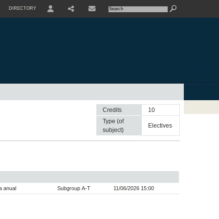
DIRECTORY
USER
SHARE
CONTACTE
Credits
10
Type (of
electives
subject)
a anual
Subgroup A-T
11/06/2026 15:00