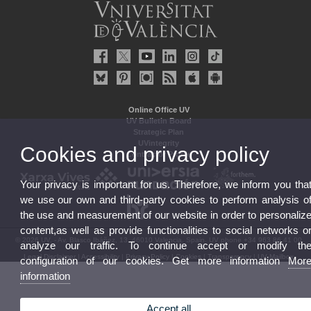
Online Office UV
UV Bulletin Board
Strategic Plan
UVintegrity
Cookies and privacy policy
Contractor Profile
Your privacy is important for us. Therefore, we inform you tha
we use our own and third-party cookies to perform analysis o
the use and measurement of our website in order to personaliz
content,as well as provide functionalities to social networks o
© 2026 UV. - Av. Blasco Ibáñez, 13. 46010 Valencia. Spain. UV phone +34 963 86 41 00
analyze our traffic. To continue accept or modify th
Legal Disclaimer
|
Accessibility
|
Privacy Policy
|
Cookies
|
Transparency
|
UV Mailbox
configuration of our cookies. Get more information
Mor
information
Accept all