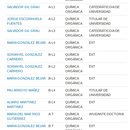
SALVADOR GIL GRAU
A-L1
QUÍMICA
CATEDRÁTICO/A DE
ORGÁNICA
UNIVERSIDAD
JORGE ESCORIHUELA
A-L2
QUÍMICA
TITULAR DE
FUENTES
ORGÁNICA
UNIVERSIDAD
SALVADOR GIL GRAU
A-L3
QUÍMICA
CATEDRÁTICO/A DE
ORGÁNICA
UNIVERSIDAD
MARIA GONZALEZ BEJAR
A-L4
QUÍMICA
EXT
ORGÁNICA
SORANYEL GONZALEZ
B-L1
QUÍMICA
EXT
CARRERO
ORGÁNICA
SORANYEL GONZALEZ
B-L2
QUÍMICA
EXT
CARRERO
ORGÁNICA
MARIA GONZALEZ BEJAR
B-L3
QUÍMICA
EXT
ORGÁNICA
PAU ARROYO MAÑEZ
B-L4
QUÍMICA
TITULAR DE
ORGÁNICA
UNIVERSIDAD
ALVARO MARTINEZ
B-L4
QUÍMICA
EXT
MARTINEZ
ORGÁNICA
MARIA DEL MAR RIOS
A-T
QUÍMICA
AYUDANTE DOCTOR/A
GUTIERREZ
ORGÁNICA
MARIA GONZALEZ BEJAR
B-T
QUÍMICA
EXT