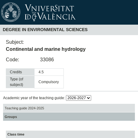
DEGREE IN ENVIRONMENTAL SCIENCES
Subject:
Continental and marine hydrology
Code:
33086
Credits
4.5
Type (of
compulsory
subject)
Academic year of the teaching guide:
Teaching guide 2024-2025
Groups
Class time