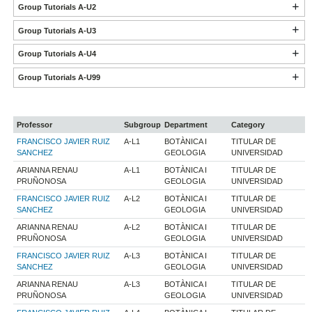
Group Tutorials A-U2
Group Tutorials A-U3
Group Tutorials A-U4
Group Tutorials A-U99
Professor
Subgroup
Department
Category
FRANCISCO JAVIER RUIZ
A-L1
BOTÀNICA I
TITULAR DE
SANCHEZ
GEOLOGIA
UNIVERSIDAD
ARIANNA RENAU
A-L1
BOTÀNICA I
TITULAR DE
PRUÑONOSA
GEOLOGIA
UNIVERSIDAD
FRANCISCO JAVIER RUIZ
A-L2
BOTÀNICA I
TITULAR DE
SANCHEZ
GEOLOGIA
UNIVERSIDAD
ARIANNA RENAU
A-L2
BOTÀNICA I
TITULAR DE
PRUÑONOSA
GEOLOGIA
UNIVERSIDAD
FRANCISCO JAVIER RUIZ
A-L3
BOTÀNICA I
TITULAR DE
SANCHEZ
GEOLOGIA
UNIVERSIDAD
ARIANNA RENAU
A-L3
BOTÀNICA I
TITULAR DE
PRUÑONOSA
GEOLOGIA
UNIVERSIDAD