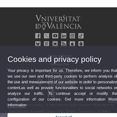
Online Office UV
Cookies and privacy policy
UV Bulletin Board
Strategic Plan
UVintegrity
Your privacy is important for us. Therefore, we inform you tha
Contractor Profile
we use our own and third-party cookies to perform analysis o
the use and measurement of our website in order to personaliz
content,as well as provide functionalities to social networks o
analyze our traffic. To continue accept or modify th
configuration of our cookies. Get more information
Mor
information
© 2026 UV. - Av. Blasco Ibáñez, 13. 46010 Valencia. Spain. UV phone +34 963 86 41 00
Legal Disclaimer
|
Accessibility
|
Privacy Policy
|
Cookies
|
Transparency
|
UV Mailbox