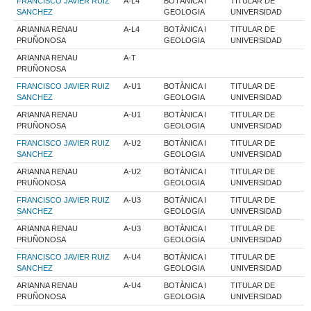
FRANCISCO JAVIER RUIZ
A-L4
BOTÀNICA I
TITULAR DE
SANCHEZ
GEOLOGIA
UNIVERSIDAD
ARIANNA RENAU
A-L4
BOTÀNICA I
TITULAR DE
PRUÑONOSA
GEOLOGIA
UNIVERSIDAD
ARIANNA RENAU
A-T
PRUÑONOSA
FRANCISCO JAVIER RUIZ
A-U1
BOTÀNICA I
TITULAR DE
SANCHEZ
GEOLOGIA
UNIVERSIDAD
ARIANNA RENAU
A-U1
BOTÀNICA I
TITULAR DE
PRUÑONOSA
GEOLOGIA
UNIVERSIDAD
FRANCISCO JAVIER RUIZ
A-U2
BOTÀNICA I
TITULAR DE
SANCHEZ
GEOLOGIA
UNIVERSIDAD
ARIANNA RENAU
A-U2
BOTÀNICA I
TITULAR DE
PRUÑONOSA
GEOLOGIA
UNIVERSIDAD
FRANCISCO JAVIER RUIZ
A-U3
BOTÀNICA I
TITULAR DE
SANCHEZ
GEOLOGIA
UNIVERSIDAD
ARIANNA RENAU
A-U3
BOTÀNICA I
TITULAR DE
PRUÑONOSA
GEOLOGIA
UNIVERSIDAD
FRANCISCO JAVIER RUIZ
A-U4
BOTÀNICA I
TITULAR DE
SANCHEZ
GEOLOGIA
UNIVERSIDAD
ARIANNA RENAU
A-U4
BOTÀNICA I
TITULAR DE
PRUÑONOSA
GEOLOGIA
UNIVERSIDAD