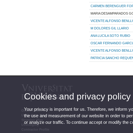
CARMEN BERENGUER FO
MARIA DESAMPARADOS G
VICENTE ALFONSO BENLL
M DOLORES GIL LLARIO
ANA LUCILA SOTO RUBIO
OSCAR FERNANDO GARCI
VICENTE ALFONSO BENLL
PATRICIA SANCHO REQUE
Cookies and privacy policy
Your privacy is important for us. Therefore, we inform y
Online Office UV
the use and measurement of our website in order to perso
UV Bulletin Board
Strategic Plan
or analyze our traffic. To continue accept or modify the 
UVintegrity
Contractor Profile