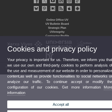
Online Office UV
UV Bulletin Board
Strategic Plan
UVintegrity
Contractor Profile
Cookies and privacy policy
Your privacy is important for us. Therefore, we inform you tha
we use our own and third-party cookies to perform analysis o
© 2026 UV. - Av. Blasco Ibáñez, 13. 46010 Valencia. Spain. UV phone +34 963 86 41 00
the use and measurement of our website in order to personaliz
Legal Disclaimer
|
Accessibility
|
Privacy Policy
|
Cookies
|
Transparency
|
UV Mailbox
content,as well as provide functionalities to social networks o
analyze our traffic. To continue accept or modify th
configuration of our cookies. Get more information
Mor
information
Accept all