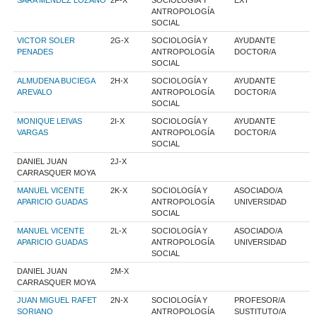
ANTROPOLOGÍA
SOCIAL
VICTOR SOLER
2G-X
SOCIOLOGÍA Y
AYUDANTE
PENADES
ANTROPOLOGÍA
DOCTOR/A
SOCIAL
ALMUDENA BUCIEGA
2H-X
SOCIOLOGÍA Y
AYUDANTE
AREVALO
ANTROPOLOGÍA
DOCTOR/A
SOCIAL
MONIQUE LEIVAS
2I-X
SOCIOLOGÍA Y
AYUDANTE
VARGAS
ANTROPOLOGÍA
DOCTOR/A
SOCIAL
DANIEL JUAN
2J-X
CARRASQUER MOYA
MANUEL VICENTE
2K-X
SOCIOLOGÍA Y
ASOCIADO/A
APARICIO GUADAS
ANTROPOLOGÍA
UNIVERSIDAD
SOCIAL
MANUEL VICENTE
2L-X
SOCIOLOGÍA Y
ASOCIADO/A
APARICIO GUADAS
ANTROPOLOGÍA
UNIVERSIDAD
SOCIAL
DANIEL JUAN
2M-X
CARRASQUER MOYA
JUAN MIGUEL RAFET
2N-X
SOCIOLOGÍA Y
PROFESOR/A
SORIANO
ANTROPOLOGÍA
SUSTITUTO/A