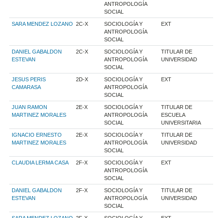
ANTROPOLOGÍA
SOCIAL
SARA MENDEZ LOZANO
2C-X
SOCIOLOGÍA Y
EXT
ANTROPOLOGÍA
SOCIAL
DANIEL GABALDON
2C-X
SOCIOLOGÍA Y
TITULAR DE
ESTEVAN
ANTROPOLOGÍA
UNIVERSIDAD
SOCIAL
JESUS PERIS
2D-X
SOCIOLOGÍA Y
EXT
CAMARASA
ANTROPOLOGÍA
SOCIAL
JUAN RAMON
2E-X
SOCIOLOGÍA Y
TITULAR DE
MARTINEZ MORALES
ANTROPOLOGÍA
ESCUELA
SOCIAL
UNIVERSITARIA
IGNACIO ERNESTO
2E-X
SOCIOLOGÍA Y
TITULAR DE
MARTINEZ MORALES
ANTROPOLOGÍA
UNIVERSIDAD
SOCIAL
CLAUDIA LERMA CASA
2F-X
SOCIOLOGÍA Y
EXT
ANTROPOLOGÍA
SOCIAL
DANIEL GABALDON
2F-X
SOCIOLOGÍA Y
TITULAR DE
ESTEVAN
ANTROPOLOGÍA
UNIVERSIDAD
SOCIAL
SARA MENDEZ LOZANO
2F-X
SOCIOLOGÍA Y
EXT