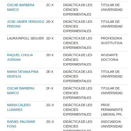
OSCAR BARBERA
2C-X
DIDÁCTICA DE LES
TITULAR DE
MARCO
CIENCIES
UNIVERSIDAD
EXPERIMENTALES
JOSE JAVIER VERDUGO
2D-X
DIDÁCTICA DE LES
TITULAR DE
PERONA
CIENCIES
UNIVERSIDAD
EXPERIMENTALES
LAURA RIPOLL SEGUER
2D-X
DIDÁCTICA DE LES
PROFESOR/A
CIENCIES
SUSTITUTO/A
EXPERIMENTALES
RAQUEL CHULIA
2D-X
DIDÁCTICA DE LES
AYUDANTE
JORDAN
CIENCIES
DOCTOR/A
EXPERIMENTALES
MARIA TATIANA PINA
2E-X
DIDÁCTICA DE LES
TITULAR DE
DESFILIS
CIENCIES
UNIVERSIDAD
EXPERIMENTALES
OSCAR BARBERA
2F-X
DIDÁCTICA DE LES
TITULAR DE
MARCO
CIENCIES
UNIVERSIDAD
EXPERIMENTALES
MARIA CALERO
2G-X
DIDÁCTICA DE LES
PROF.
LLINARES
CIENCIES
PERMANENTE
EXPERIMENTALES
LABORAL PPL
RAFAEL PALOMAR
2G-X
DIDÁCTICA DE LES
ASOCIADO/A
FONS
CIENCIES
UNIVERSIDAD