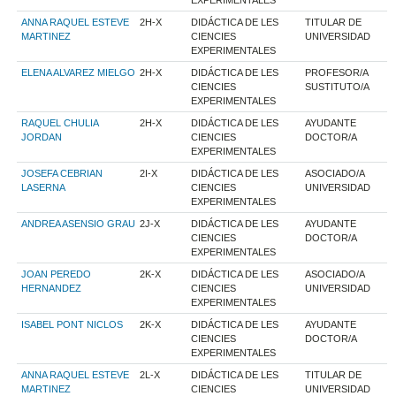
EXPERIMENTALES
ANNA RAQUEL ESTEVE
2H-X
DIDÁCTICA DE LES
TITULAR DE
MARTINEZ
CIENCIES
UNIVERSIDAD
EXPERIMENTALES
ELENA ALVAREZ MIELGO
2H-X
DIDÁCTICA DE LES
PROFESOR/A
CIENCIES
SUSTITUTO/A
EXPERIMENTALES
RAQUEL CHULIA
2H-X
DIDÁCTICA DE LES
AYUDANTE
JORDAN
CIENCIES
DOCTOR/A
EXPERIMENTALES
JOSEFA CEBRIAN
2I-X
DIDÁCTICA DE LES
ASOCIADO/A
LASERNA
CIENCIES
UNIVERSIDAD
EXPERIMENTALES
ANDREA ASENSIO GRAU
2J-X
DIDÁCTICA DE LES
AYUDANTE
CIENCIES
DOCTOR/A
EXPERIMENTALES
JOAN PEREDO
2K-X
DIDÁCTICA DE LES
ASOCIADO/A
HERNANDEZ
CIENCIES
UNIVERSIDAD
EXPERIMENTALES
ISABEL PONT NICLOS
2K-X
DIDÁCTICA DE LES
AYUDANTE
CIENCIES
DOCTOR/A
EXPERIMENTALES
ANNA RAQUEL ESTEVE
2L-X
DIDÁCTICA DE LES
TITULAR DE
MARTINEZ
CIENCIES
UNIVERSIDAD