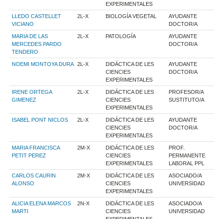
EXPERIMENTALES
LLEDO CASTELLET
2L-X
BIOLOGÍA VEGETAL
AYUDANTE
VICIANO
DOCTOR/A
MARIA DE LAS
2L-X
PATOLOGÍA
AYUDANTE
MERCEDES PARDO
DOCTOR/A
TENDERO
NOEMI MONTOYA DURA
2L-X
DIDÁCTICA DE LES
AYUDANTE
CIENCIES
DOCTOR/A
EXPERIMENTALES
IRENE ORTEGA
2L-X
DIDÁCTICA DE LES
PROFESOR/A
GIMENEZ
CIENCIES
SUSTITUTO/A
EXPERIMENTALES
ISABEL PONT NICLOS
2L-X
DIDÁCTICA DE LES
AYUDANTE
CIENCIES
DOCTOR/A
EXPERIMENTALES
MARIA FRANCISCA
2M-X
DIDÁCTICA DE LES
PROF.
PETIT PEREZ
CIENCIES
PERMANENTE
EXPERIMENTALES
LABORAL PPL
CARLOS CAURIN
2M-X
DIDÁCTICA DE LES
ASOCIADO/A
ALONSO
CIENCIES
UNIVERSIDAD
EXPERIMENTALES
ALICIA ELENA MARCOS
2N-X
DIDÁCTICA DE LES
ASOCIADO/A
MARTI
CIENCIES
UNIVERSIDAD