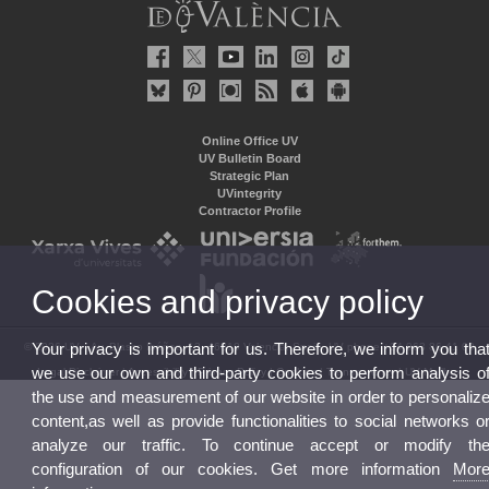
Online Office UV
UV Bulletin Board
Strategic Plan
UVintegrity
Contractor Profile
Cookies and privacy policy
Your privacy is important for us. Therefore, we inform you tha
© 2026 UV. - Av. Blasco Ibáñez, 13. 46010 Valencia. Spain. UV phone +34 963 86 41 00
we use our own and third-party cookies to perform analysis o
Legal Disclaimer
|
Accessibility
|
Privacy Policy
|
Cookies
|
Transparency
|
UV Mailbox
the use and measurement of our website in order to personaliz
content,as well as provide functionalities to social networks o
analyze our traffic. To continue accept or modify th
configuration of our cookies. Get more information
Mor