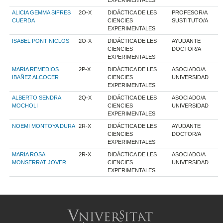
EXPERIMENTALES
ALICIA GEMMA SIFRES
2O-X
DIDÁCTICA DE LES
PROFESOR/A
CUERDA
CIENCIES
SUSTITUTO/A
EXPERIMENTALES
ISABEL PONT NICLOS
2O-X
DIDÁCTICA DE LES
AYUDANTE
CIENCIES
DOCTOR/A
EXPERIMENTALES
MARIA REMEDIOS
2P-X
DIDÁCTICA DE LES
ASOCIADO/A
IBAÑEZ ALCOCER
CIENCIES
UNIVERSIDAD
EXPERIMENTALES
ALBERTO SENDRA
2Q-X
DIDÁCTICA DE LES
ASOCIADO/A
MOCHOLI
CIENCIES
UNIVERSIDAD
EXPERIMENTALES
NOEMI MONTOYA DURA
2R-X
DIDÁCTICA DE LES
AYUDANTE
CIENCIES
DOCTOR/A
EXPERIMENTALES
MARIA ROSA
2R-X
DIDÁCTICA DE LES
ASOCIADO/A
MONSERRAT JOVER
CIENCIES
UNIVERSIDAD
EXPERIMENTALES