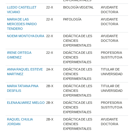
EXPERIMENTALES
LLEDO CASTELLET
22-X
BIOLOGÍA VEGETAL
AYUDANTE
VICIANO
DOCTOR/A
MARIA DE LAS
22-X
PATOLOGÍA
AYUDANTE
MERCEDES PARDO
DOCTOR/A
TENDERO
NOEMI MONTOYA DURA
22-X
DIDÁCTICA DE LES
AYUDANTE
CIENCIES
DOCTOR/A
EXPERIMENTALES
IRENE ORTEGA
22-X
DIDÁCTICA DE LES
PROFESOR/A
GIMENEZ
CIENCIES
SUSTITUTO/A
EXPERIMENTALES
ANNA RAQUEL ESTEVE
2A-X
DIDÁCTICA DE LES
TITULAR DE
MARTINEZ
CIENCIES
UNIVERSIDAD
EXPERIMENTALES
MARIA TATIANA PINA
2B-X
DIDÁCTICA DE LES
TITULAR DE
DESFILIS
CIENCIES
UNIVERSIDAD
EXPERIMENTALES
ELENA ALVAREZ MIELGO
2B-X
DIDÁCTICA DE LES
PROFESOR/A
CIENCIES
SUSTITUTO/A
EXPERIMENTALES
RAQUEL CHULIA
2B-X
DIDÁCTICA DE LES
AYUDANTE
JORDAN
CIENCIES
DOCTOR/A
EXPERIMENTALES