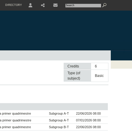
DIRECTORY
USER
SHARE
CONTACTE
Credits
6
Type (of
basic
subject)
 primer quadrimestre
Subgroup A-T
22/06/2026 08:00
a primer quadrimestre
Subgroup A-T
07/01/2026 08:00
 primer quadrimestre
Subgroup B-T
22/06/2026 08:00