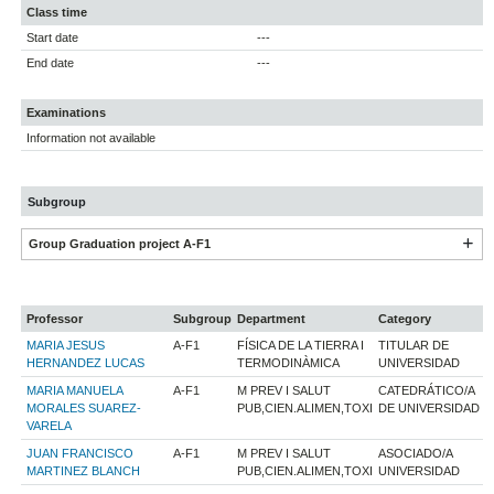
Class time
Start date
---
End date
---
Examinations
Information not available
Subgroup
Group Graduation project A-F1
Professor
Subgroup
Department
Category
MARIA JESUS
A-F1
FÍSICA DE LA TIERRA I
TITULAR DE
HERNANDEZ LUCAS
TERMODINÀMICA
UNIVERSIDAD
MARIA MANUELA
A-F1
M PREV I SALUT
CATEDRÁTICO/A
MORALES SUAREZ-
PUB,CIEN.ALIMEN,TOXI
DE UNIVERSIDAD
VARELA
JUAN FRANCISCO
A-F1
M PREV I SALUT
ASOCIADO/A
MARTINEZ BLANCH
PUB,CIEN.ALIMEN,TOXI
UNIVERSIDAD