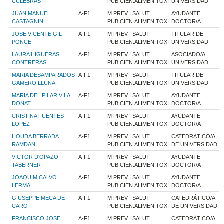
CULEBRAS
PUB,CIEN.ALIMEN,TOXI
UNIVERSIDAD
JUAN MANUEL
A-F1
M PREV I SALUT
AYUDANTE
CASTAGNINI
PUB,CIEN.ALIMEN,TOXI
DOCTOR/A
JOSE VICENTE GIL
A-F1
M PREV I SALUT
TITULAR DE
PONCE
PUB,CIEN.ALIMEN,TOXI
UNIVERSIDAD
LAURA HIGUERAS
A-F1
M PREV I SALUT
ASOCIADO/A
CONTRERAS
PUB,CIEN.ALIMEN,TOXI
UNIVERSIDAD
MARIA DESAMPARADOS
A-F1
M PREV I SALUT
TITULAR DE
GAMERO LLUNA
PUB,CIEN.ALIMEN,TOXI
UNIVERSIDAD
MARIA DEL PILAR VILA
A-F1
M PREV I SALUT
AYUDANTE
DONAT
PUB,CIEN.ALIMEN,TOXI
DOCTOR/A
CRISTINA FUENTES
A-F1
M PREV I SALUT
AYUDANTE
LOPEZ
PUB,CIEN.ALIMEN,TOXI
DOCTOR/A
HOUDA BERRADA
A-F1
M PREV I SALUT
CATEDRÁTICO/A
RAMDANI
PUB,CIEN.ALIMEN,TOXI
DE UNIVERSIDAD
VICTOR D'OPAZO
A-F1
M PREV I SALUT
AYUDANTE
TABERNER
PUB,CIEN.ALIMEN,TOXI
DOCTOR/A
JOAQUIM CALVO
A-F1
M PREV I SALUT
AYUDANTE
LERMA
PUB,CIEN.ALIMEN,TOXI
DOCTOR/A
GIUSEPPE MECA DE
A-F1
M PREV I SALUT
CATEDRÁTICO/A
CARO
PUB,CIEN.ALIMEN,TOXI
DE UNIVERSIDAD
FRANCISCO JOSE
A-F1
M PREV I SALUT
CATEDRÁTICO/A