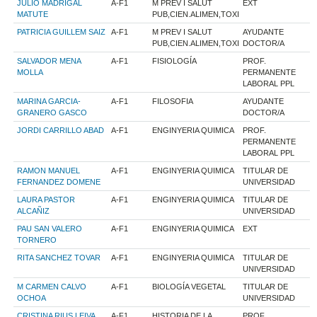
JULIO MADRIGAL
A-F1
M PREV I SALUT
EXT
MATUTE
PUB,CIEN.ALIMEN,TOXI
PATRICIA GUILLEM SAIZ
A-F1
M PREV I SALUT
AYUDANTE
PUB,CIEN.ALIMEN,TOXI
DOCTOR/A
SALVADOR MENA
A-F1
FISIOLOGÍA
PROF.
MOLLA
PERMANENTE
LABORAL PPL
MARINA GARCIA-
A-F1
FILOSOFIA
AYUDANTE
GRANERO GASCO
DOCTOR/A
JORDI CARRILLO ABAD
A-F1
ENGINYERIA QUIMICA
PROF.
PERMANENTE
LABORAL PPL
RAMON MANUEL
A-F1
ENGINYERIA QUIMICA
TITULAR DE
FERNANDEZ DOMENE
UNIVERSIDAD
LAURA PASTOR
A-F1
ENGINYERIA QUIMICA
TITULAR DE
ALCAÑIZ
UNIVERSIDAD
PAU SAN VALERO
A-F1
ENGINYERIA QUIMICA
EXT
TORNERO
RITA SANCHEZ TOVAR
A-F1
ENGINYERIA QUIMICA
TITULAR DE
UNIVERSIDAD
M CARMEN CALVO
A-F1
BIOLOGÍA VEGETAL
TITULAR DE
OCHOA
UNIVERSIDAD
CRISTINA RIUS LEIVA
A-F1
HISTORIA DE LA
PROF.