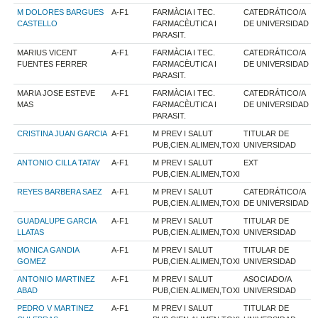
M DOLORES BARGUES
A-F1
FARMÀCIA I TEC.
CATEDRÁTICO/A
CASTELLO
FARMACÈUTICA I
DE UNIVERSIDAD
PARASIT.
MARIUS VICENT
A-F1
FARMÀCIA I TEC.
CATEDRÁTICO/A
FUENTES FERRER
FARMACÈUTICA I
DE UNIVERSIDAD
PARASIT.
MARIA JOSE ESTEVE
A-F1
FARMÀCIA I TEC.
CATEDRÁTICO/A
MAS
FARMACÈUTICA I
DE UNIVERSIDAD
PARASIT.
CRISTINA JUAN GARCIA
A-F1
M PREV I SALUT
TITULAR DE
PUB,CIEN.ALIMEN,TOXI
UNIVERSIDAD
ANTONIO CILLA TATAY
A-F1
M PREV I SALUT
EXT
PUB,CIEN.ALIMEN,TOXI
REYES BARBERA SAEZ
A-F1
M PREV I SALUT
CATEDRÁTICO/A
PUB,CIEN.ALIMEN,TOXI
DE UNIVERSIDAD
GUADALUPE GARCIA
A-F1
M PREV I SALUT
TITULAR DE
LLATAS
PUB,CIEN.ALIMEN,TOXI
UNIVERSIDAD
MONICA GANDIA
A-F1
M PREV I SALUT
TITULAR DE
GOMEZ
PUB,CIEN.ALIMEN,TOXI
UNIVERSIDAD
ANTONIO MARTINEZ
A-F1
M PREV I SALUT
ASOCIADO/A
ABAD
PUB,CIEN.ALIMEN,TOXI
UNIVERSIDAD
PEDRO V MARTINEZ
A-F1
M PREV I SALUT
TITULAR DE