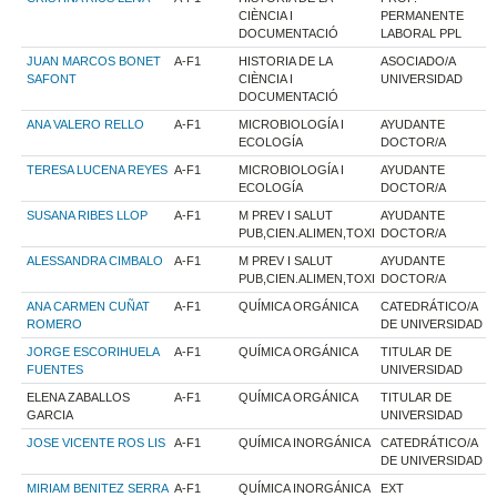
CIÈNCIA I
PERMANENTE
DOCUMENTACIÓ
LABORAL PPL
JUAN MARCOS BONET
A-F1
HISTORIA DE LA
ASOCIADO/A
SAFONT
CIÈNCIA I
UNIVERSIDAD
DOCUMENTACIÓ
ANA VALERO RELLO
A-F1
MICROBIOLOGÍA I
AYUDANTE
ECOLOGÍA
DOCTOR/A
TERESA LUCENA REYES
A-F1
MICROBIOLOGÍA I
AYUDANTE
ECOLOGÍA
DOCTOR/A
SUSANA RIBES LLOP
A-F1
M PREV I SALUT
AYUDANTE
PUB,CIEN.ALIMEN,TOXI
DOCTOR/A
ALESSANDRA CIMBALO
A-F1
M PREV I SALUT
AYUDANTE
PUB,CIEN.ALIMEN,TOXI
DOCTOR/A
ANA CARMEN CUÑAT
A-F1
QUÍMICA ORGÁNICA
CATEDRÁTICO/A
ROMERO
DE UNIVERSIDAD
JORGE ESCORIHUELA
A-F1
QUÍMICA ORGÁNICA
TITULAR DE
FUENTES
UNIVERSIDAD
ELENA ZABALLOS
A-F1
QUÍMICA ORGÁNICA
TITULAR DE
GARCIA
UNIVERSIDAD
JOSE VICENTE ROS LIS
A-F1
QUÍMICA INORGÁNICA
CATEDRÁTICO/A
DE UNIVERSIDAD
MIRIAM BENITEZ SERRA
A-F1
QUÍMICA INORGÁNICA
EXT