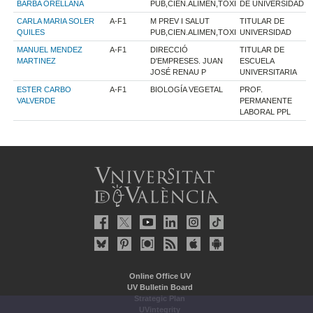
BARBA ORELLANA
PUB,CIEN.ALIMEN,TOXI
DE UNIVERSIDAD
CARLA MARIA SOLER
A-F1
M PREV I SALUT
TITULAR DE
QUILES
PUB,CIEN.ALIMEN,TOXI
UNIVERSIDAD
MANUEL MENDEZ
A-F1
DIRECCIÓ
TITULAR DE
MARTINEZ
D'EMPRESES. JUAN
ESCUELA
JOSÉ RENAU P
UNIVERSITARIA
ESTER CARBO
A-F1
BIOLOGÍA VEGETAL
PROF.
VALVERDE
PERMANENTE
LABORAL PPL
Online Office UV
UV Bulletin Board
Strategic Plan
UVintegrity