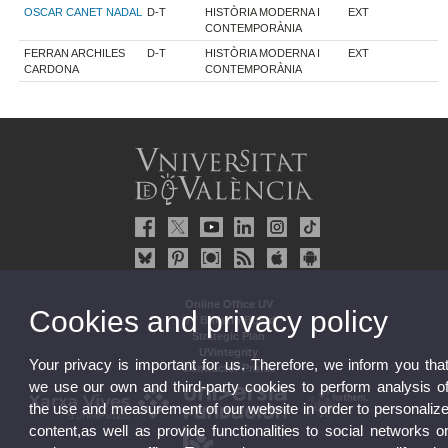
OSCAR CANET NADAL
D-T
HISTÒRIA MODERNA I
EXT
CONTEMPORÀNIA
FERRAN ARCHILES
D-T
HISTÒRIA MODERNA I
EXT
CARDONA
CONTEMPORÀNIA
Online Office UV
Cookies and privacy policy
UV Bulletin Board
Strategic Plan
UVintegrity
Your privacy is important for us. Therefore, we inform you tha
Contractor Profile
we use our own and third-party cookies to perform analysis o
the use and measurement of our website in order to personaliz
content,as well as provide functionalities to social networks o