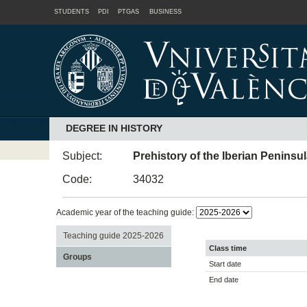
STUDENTS
PDI
PTGAS
BUSINESS
DEGREE IN HISTORY
Subject:
Prehistory of the Iberian Peninsu
Code:
34032
Academic year of the teaching guide:
Teaching guide 2025-2026
Class time
Groups
Start date
End date