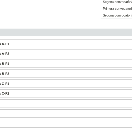
Segona convocatòria
Primera convocatòri
Segona convocatòria
s A-P1
s A-P2
s B-P1
s B-P2
s C-P1
s C-P2