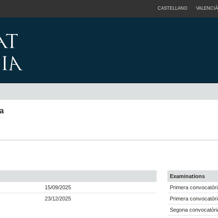
CASTELLANO
VALENCIÀ
la
Examinations
15/09/2025
Primera convocatòri
23/12/2025
Primera convocatòri
Segona convocatòria