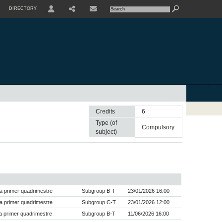
DIRECTORY
USER
SHARE
CONTACTE
Credits
6
Type (of
compulsory
subject)
a primer quadrimestre
Subgroup B-T
23/01/2026 16:00
a primer quadrimestre
Subgroup C-T
23/01/2026 12:00
 primer quadrimestre
Subgroup B-T
11/06/2026 16:00