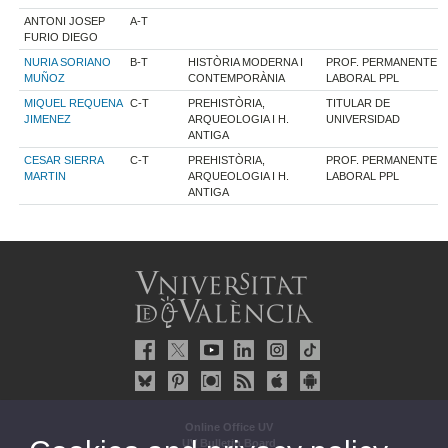
ANTONI JOSEP
A-T
FURIO DIEGO
NURIA SORIANO
B-T
HISTÒRIA MODERNA I
PROF. PERMANENTE
MUÑOZ
CONTEMPORÀNIA
LABORAL PPL
MIQUEL REQUENA
C-T
PREHISTÒRIA,
TITULAR DE
JIMENEZ
ARQUEOLOGIA I H.
UNIVERSIDAD
ANTIGA
CESAR SIERRA
C-T
PREHISTÒRIA,
PROF. PERMANENTE
MARTIN
ARQUEOLOGIA I H.
LABORAL PPL
ANTIGA
Online Office UV
UV Bulletin Board