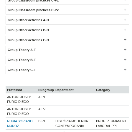
Group Classroom practices C-P1
Group Classroom practices C-P2
Group Other activities A-O
Group Other activities B-O
Group Other activities C-O
Group Theory A-T
Group Theory B-T
Group Theory C-T
Professor
Subgroup
Department
Category
ANTONI JOSEP
A-P1
FURIO DIEGO
ANTONI JOSEP
A-P2
FURIO DIEGO
NURIA SORIANO
B-P1
HISTÒRIA MODERNA I
PROF. PERMANENTE
MUÑOZ
CONTEMPORÀNIA
LABORAL PPL