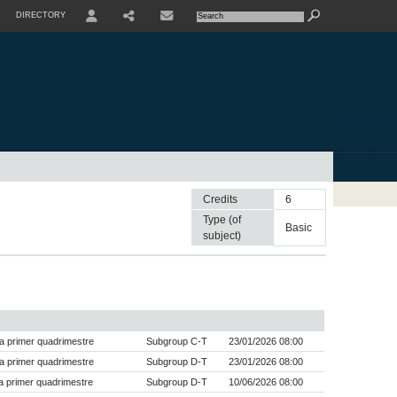
DIRECTORY
USER
SHARE
CONTACTE
Credits
6
Type (of
basic
subject)
a primer quadrimestre
Subgroup C-T
23/01/2026 08:00
a primer quadrimestre
Subgroup D-T
23/01/2026 08:00
 primer quadrimestre
Subgroup D-T
10/06/2026 08:00