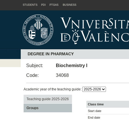
STUDENTS
PDI
PTGAS
BUSINESS
DEGREE IN PHARMACY
Subject:
Biochemistry I
Code:
34068
Academic year of the teaching guide:
Teaching guide 2025-2026
Class time
Groups
Start date
End date