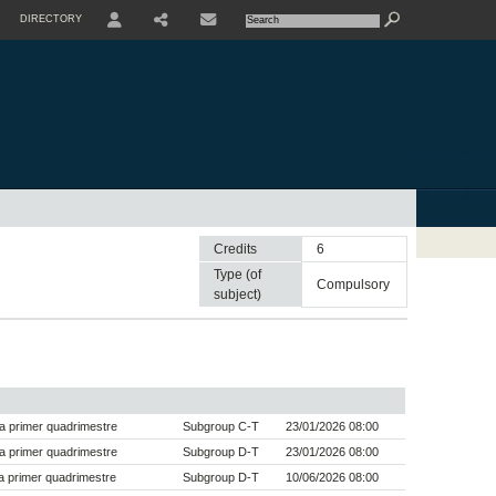
DIRECTORY
USER
SHARE
CONTACTE
Credits
6
Type (of
compulsory
subject)
a primer quadrimestre
Subgroup C-T
23/01/2026 08:00
a primer quadrimestre
Subgroup D-T
23/01/2026 08:00
 primer quadrimestre
Subgroup D-T
10/06/2026 08:00