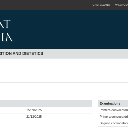
CASTELLANO
VALENCIÀ
TION AND DIETETICS
Examinations
15/09/2025
Primera convocatòri
21/12/2025
Primera convocatòri
Segona convocatòria