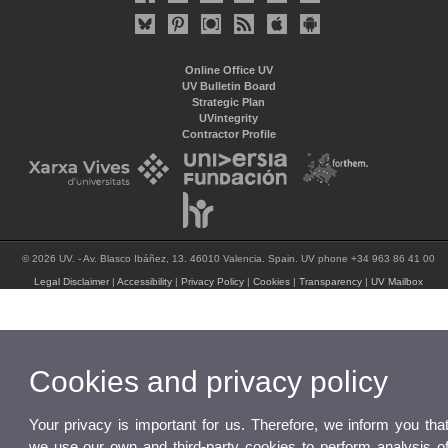
Online Office UV
UV Bulletin Board
Strategic Plan
UVintegrity
Contractor Profile
© 2026 UV. - Av. Blasco Ibáñez, 13. 46010 Valencia. Spain. UV phone +34 963 86 41 00
Legal Disclaimer
|
Accessibility
|
Privacy Policy
|
Cookies
|
Transparency
|
UV Mailbox
Cookies and privacy policy
Your privacy is important for us. Therefore, we inform you tha
we use our own and third-party cookies to perform analysis o