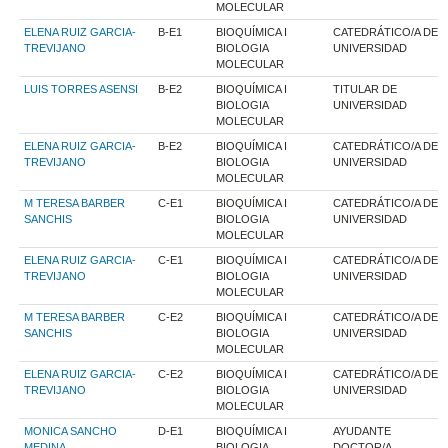
MOLECULAR
ELENA RUIZ GARCIA-
B-E1
BIOQUÍMICA I
CATEDRÁTICO/A DE
TREVIJANO
BIOLOGIA
UNIVERSIDAD
MOLECULAR
LUIS TORRES ASENSI
B-E2
BIOQUÍMICA I
TITULAR DE
BIOLOGIA
UNIVERSIDAD
MOLECULAR
ELENA RUIZ GARCIA-
B-E2
BIOQUÍMICA I
CATEDRÁTICO/A DE
TREVIJANO
BIOLOGIA
UNIVERSIDAD
MOLECULAR
M TERESA BARBER
C-E1
BIOQUÍMICA I
CATEDRÁTICO/A DE
SANCHIS
BIOLOGIA
UNIVERSIDAD
MOLECULAR
ELENA RUIZ GARCIA-
C-E1
BIOQUÍMICA I
CATEDRÁTICO/A DE
TREVIJANO
BIOLOGIA
UNIVERSIDAD
MOLECULAR
M TERESA BARBER
C-E2
BIOQUÍMICA I
CATEDRÁTICO/A DE
SANCHIS
BIOLOGIA
UNIVERSIDAD
MOLECULAR
ELENA RUIZ GARCIA-
C-E2
BIOQUÍMICA I
CATEDRÁTICO/A DE
TREVIJANO
BIOLOGIA
UNIVERSIDAD
MOLECULAR
MONICA SANCHO
D-E1
BIOQUÍMICA I
AYUDANTE
MEDINA
BIOLOGIA
DOCTOR/A