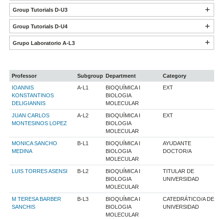
Group Tutorials D-U3
Group Tutorials D-U4
Grupo Laboratorio A-L3
Professor
Subgroup
Department
Category
IOANNIS
A-L1
BIOQUÍMICA I
EXT
KONSTANTINOS
BIOLOGIA
DELIGIANNIS
MOLECULAR
JUAN CARLOS
A-L2
BIOQUÍMICA I
EXT
MONTESINOS LOPEZ
BIOLOGIA
MOLECULAR
MONICA SANCHO
B-L1
BIOQUÍMICA I
AYUDANTE
MEDINA
BIOLOGIA
DOCTOR/A
MOLECULAR
LUIS TORRES ASENSI
B-L2
BIOQUÍMICA I
TITULAR DE
BIOLOGIA
UNIVERSIDAD
MOLECULAR
M TERESA BARBER
B-L3
BIOQUÍMICA I
CATEDRÁTICO/A DE
SANCHIS
BIOLOGIA
UNIVERSIDAD
MOLECULAR