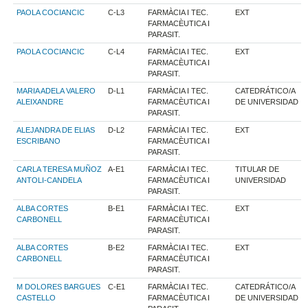
PAOLA COCIANCIC
C-L3
FARMÀCIA I TEC.
EXT
FARMACÈUTICA I
PARASIT.
PAOLA COCIANCIC
C-L4
FARMÀCIA I TEC.
EXT
FARMACÈUTICA I
PARASIT.
MARIA ADELA VALERO
D-L1
FARMÀCIA I TEC.
CATEDRÁTICO/A
ALEIXANDRE
FARMACÈUTICA I
DE UNIVERSIDAD
PARASIT.
ALEJANDRA DE ELIAS
D-L2
FARMÀCIA I TEC.
EXT
ESCRIBANO
FARMACÈUTICA I
PARASIT.
CARLA TERESA MUÑOZ
A-E1
FARMÀCIA I TEC.
TITULAR DE
ANTOLI-CANDELA
FARMACÈUTICA I
UNIVERSIDAD
PARASIT.
ALBA CORTES
B-E1
FARMÀCIA I TEC.
EXT
CARBONELL
FARMACÈUTICA I
PARASIT.
ALBA CORTES
B-E2
FARMÀCIA I TEC.
EXT
CARBONELL
FARMACÈUTICA I
PARASIT.
M DOLORES BARGUES
C-E1
FARMÀCIA I TEC.
CATEDRÁTICO/A
CASTELLO
FARMACÈUTICA I
DE UNIVERSIDAD