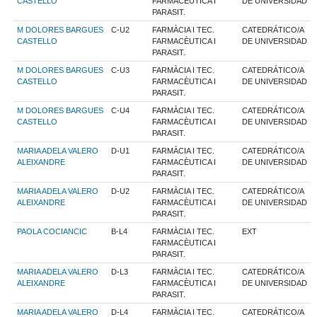
CASTELLO
FARMACÈUTICA I
DE UNIVERSIDAD
PARASIT.
M DOLORES BARGUES
C-U2
FARMÀCIA I TEC.
CATEDRÁTICO/A
CASTELLO
FARMACÈUTICA I
DE UNIVERSIDAD
PARASIT.
M DOLORES BARGUES
C-U3
FARMÀCIA I TEC.
CATEDRÁTICO/A
CASTELLO
FARMACÈUTICA I
DE UNIVERSIDAD
PARASIT.
M DOLORES BARGUES
C-U4
FARMÀCIA I TEC.
CATEDRÁTICO/A
CASTELLO
FARMACÈUTICA I
DE UNIVERSIDAD
PARASIT.
MARIA ADELA VALERO
D-U1
FARMÀCIA I TEC.
CATEDRÁTICO/A
ALEIXANDRE
FARMACÈUTICA I
DE UNIVERSIDAD
PARASIT.
MARIA ADELA VALERO
D-U2
FARMÀCIA I TEC.
CATEDRÁTICO/A
ALEIXANDRE
FARMACÈUTICA I
DE UNIVERSIDAD
PARASIT.
PAOLA COCIANCIC
B-L4
FARMÀCIA I TEC.
EXT
FARMACÈUTICA I
PARASIT.
MARIA ADELA VALERO
D-L3
FARMÀCIA I TEC.
CATEDRÁTICO/A
ALEIXANDRE
FARMACÈUTICA I
DE UNIVERSIDAD
PARASIT.
MARIA ADELA VALERO
D-L4
FARMÀCIA I TEC.
CATEDRÁTICO/A