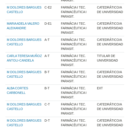
PARASIT.
M DOLORES BARGUES
C-E2
FARMÀCIA I TEC.
CATEDRÁTICO/A
CASTELLO
FARMACÈUTICA I
DE UNIVERSIDAD
PARASIT.
MARIA ADELA VALERO
D-E1
FARMÀCIA I TEC.
CATEDRÁTICO/A
ALEIXANDRE
FARMACÈUTICA I
DE UNIVERSIDAD
PARASIT.
M DOLORES BARGUES
A-T
FARMÀCIA I TEC.
CATEDRÁTICO/A
CASTELLO
FARMACÈUTICA I
DE UNIVERSIDAD
PARASIT.
CARLA TERESA MUÑOZ
A-T
FARMÀCIA I TEC.
TITULAR DE
ANTOLI-CANDELA
FARMACÈUTICA I
UNIVERSIDAD
PARASIT.
M DOLORES BARGUES
B-T
FARMÀCIA I TEC.
CATEDRÁTICO/A
CASTELLO
FARMACÈUTICA I
DE UNIVERSIDAD
PARASIT.
ALBA CORTES
B-T
FARMÀCIA I TEC.
EXT
CARBONELL
FARMACÈUTICA I
PARASIT.
M DOLORES BARGUES
C-T
FARMÀCIA I TEC.
CATEDRÁTICO/A
CASTELLO
FARMACÈUTICA I
DE UNIVERSIDAD
PARASIT.
M DOLORES BARGUES
D-T
FARMÀCIA I TEC.
CATEDRÁTICO/A
CASTELLO
FARMACÈUTICA I
DE UNIVERSIDAD