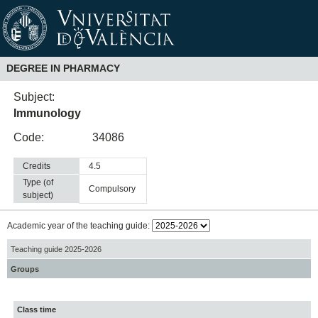
DEGREE IN PHARMACY
Subject:
Immunology
Code:
34086
Credits
4.5
Type (of
compulsory
subject)
Academic year of the teaching guide:
Teaching guide 2025-2026
Groups
Class time