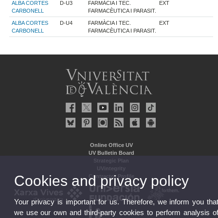
ALBA CORTES
D-U3
FARMÀCIA I TEC.
EXT
CARBONELL
FARMACÈUTICA I PARASIT.
ALBA CORTES
D-U4
FARMÀCIA I TEC.
EXT
CARBONELL
FARMACÈUTICA I PARASIT.
Online Office UV
UV Bulletin Board
Strategic Plan
UVintegrity
Cookies and privacy policy
Contractor Profile
Your privacy is important for us. Therefore, we inform you tha
we use our own and third-party cookies to perform analysis o