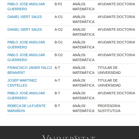
PABLO JOSE ANDUJAR
B-P2
ANÀLISI
AYUDANTE DOCTOR/A
GUERRERO
MATEMÀTICA
DANIEL ISERT SALES
A-O1
ANÀLISI
AYUDANTE DOCTOR/A
MATEMÀTICA
DANIEL ISERT SALES
A-O2
ANÀLISI
AYUDANTE DOCTOR/A
MATEMÀTICA
PABLO JOSE ANDUJAR
B-O1
ANÀLISI
AYUDANTE DOCTOR/A
GUERRERO
MATEMÀTICA
PABLO JOSE ANDUJAR
B-O2
ANÀLISI
AYUDANTE DOCTOR/A
GUERRERO
MATEMÀTICA
FRANCISCO JAVIER FALCO
A-T
ANÀLISI
TITULAR DE
BENAVENT
MATEMÀTICA
UNIVERSIDAD
JOSEP MARTINEZ
A-T
ANÀLISI
TITULAR DE
CENTELLES
MATEMÀTICA
UNIVERSIDAD
PABLO JOSE ANDUJAR
B-T
ANÀLISI
AYUDANTE DOCTOR/A
GUERRERO
MATEMÀTICA
REBECA DE LA FUENTE
B-T
ANÀLISI
PROFESOR/A
MARAÑON
MATEMÀTICA
SUSTITUTO/A