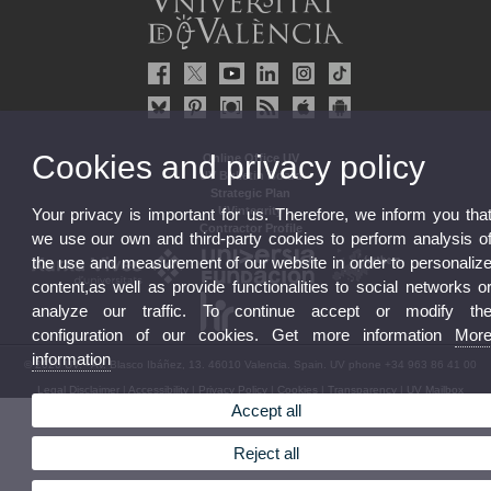
Cookies and privacy policy
Online Office UV
UV Bulletin Board
Strategic Plan
UVintegrity
Your privacy is important for us. Therefore, we inform you tha
Contractor Profile
we use our own and third-party cookies to perform analysis o
the use and measurement of our website in order to personaliz
content,as well as provide functionalities to social networks o
analyze our traffic. To continue accept or modify th
configuration of our cookies. Get more information
Mor
information
© 2026 UV. - Av. Blasco Ibáñez, 13. 46010 Valencia. Spain. UV phone +34 963 86 41 00
Legal Disclaimer
|
Accessibility
|
Privacy Policy
|
Cookies
|
Transparency
|
UV Mailbox
Accept all
Reject all