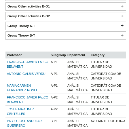
Group Other activities B-O1
Group Other activities B-O2
Group Theory A-T
Group Theory B-T
Professor
Subgroup
Department
Category
FRANCISCO JAVIER FALCO
A-P1
ANÀLISI
TITULAR DE
BENAVENT
MATEMÀTICA
UNIVERSIDAD
ANTONIO GALBIS VERDU
A-P1
ANÀLISI
CATEDRÁTICO/A DE
MATEMÀTICA
UNIVERSIDAD
MARIA CARMEN
A-P1
ANÀLISI
CATEDRÁTICO/A DE
FERNANDEZ ROSELL
MATEMÀTICA
UNIVERSIDAD
FRANCISCO JAVIER FALCO
A-P2
ANÀLISI
TITULAR DE
BENAVENT
MATEMÀTICA
UNIVERSIDAD
JOSEP MARTINEZ
A-P2
ANÀLISI
TITULAR DE
CENTELLES
MATEMÀTICA
UNIVERSIDAD
PABLO JOSE ANDUJAR
B-P1
ANÀLISI
AYUDANTE DOCTOR/A
GUERRERO
MATEMÀTICA