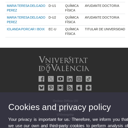
MARIA TERESA DELGADO
D-U1
QUÍMICA
AYUDANTE DOCTOR/A
PEREZ
FÍSICA
MARIA TERESA DELGADO
D-U2
QUÍMICA
AYUDANTE DOCTOR/A
PEREZ
FÍSICA
IOLANDA PORCAR I BOIX
EC-U
QUÍMICA
TITULAR DE UNIVERSIDAD
FÍSICA
Online Office UV
Cookies and privacy policy
UV Bulletin Board
Strategic Plan
UVintegrity
Your privacy is important for us. Therefore, we inform you tha
Contractor Profile
we use our own and third-party cookies to perform analysis o