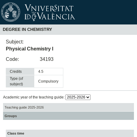
DEGREE IN CHEMISTRY
Subject:
Physical Chemistry I
Code:
34193
Credits
4.5
Type (of
compulsory
subject)
Academic year of the teaching guide:
Teaching guide 2025-2026
Groups
Class time