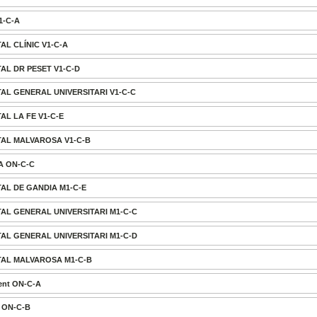
M1-C-A
TAL CLÍNIC V1-C-A
TAL DR PESET V1-C-D
ITAL GENERAL UNIVERSITARI V1-C-C
TAL LA FE V1-C-E
ITAL MALVAROSA V1-C-B
IA ON-C-C
TAL DE GANDIA M1-C-E
ITAL GENERAL UNIVERSITARI M1-C-C
ITAL GENERAL UNIVERSITARI M1-C-D
ITAL MALVAROSA M1-C-B
ent ON-C-A
A ON-C-B