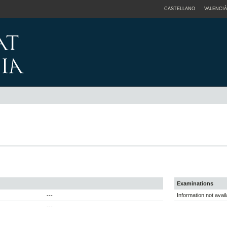
CASTELLANO
VALENCIÀ
Examinations
---
Information not avail
---