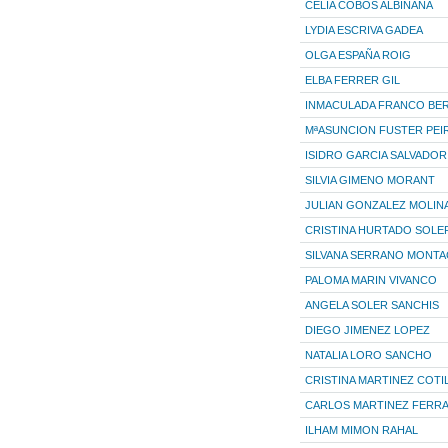
CELIA COBOS ALBIÑANA
LYDIA ESCRIVA GADEA
OLGA ESPAÑA ROIG
ELBA FERRER GIL
INMACULADA FRANCO BE
MªASUNCION FUSTER PEI
ISIDRO GARCIA SALVADOR
SILVIA GIMENO MORANT
JULIAN GONZALEZ MOLIN
CRISTINA HURTADO SOLE
SILVANA SERRANO MONT
PALOMA MARIN VIVANCO
ANGELA SOLER SANCHIS
DIEGO JIMENEZ LOPEZ
NATALIA LORO SANCHO
CRISTINA MARTINEZ COTI
CARLOS MARTINEZ FERR
ILHAM MIMON RAHAL