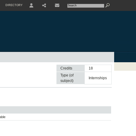
DIRECTORY
USER
SHARE
CONTACTE
Credits
18
Type (of
internships
subject)
able