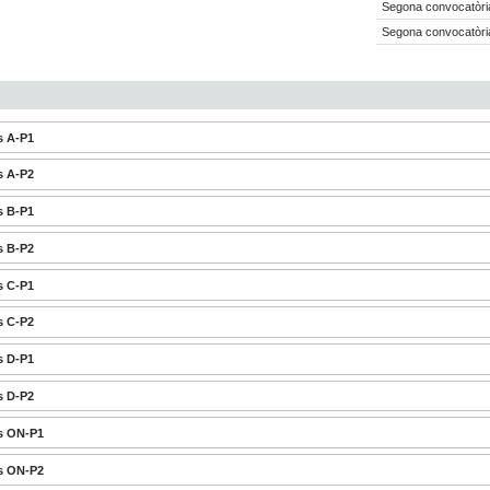
Segona convocatòri
Segona convocatòri
s A-P1
s A-P2
s B-P1
s B-P2
s C-P1
s C-P2
s D-P1
s D-P2
s ON-P1
s ON-P2