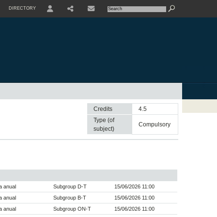
DIRECTORY
USER
SHARE
CONTACTE
Credits
4.5
Type (of
compulsory
subject)
a anual
Subgroup D-T
15/06/2026 11:00
a anual
Subgroup B-T
15/06/2026 11:00
a anual
Subgroup ON-T
15/06/2026 11:00