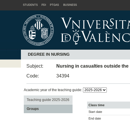
STUDENTS
PDI
PTGAS
BUSINESS
DEGREE IN NURSING
Subject:
Nursing in casualties outside th
Code:
34394
Academic year of the teaching guide:
Teaching guide 2025-2026
Class time
Groups
Start date
End date