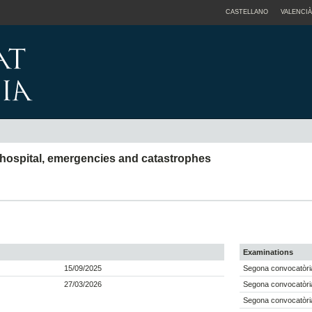
CASTELLANO
VALENCIÀ
e hospital, emergencies and catastrophes
Examinations
15/09/2025
Segona convocatòri
27/03/2026
Segona convocatòri
Segona convocatòri