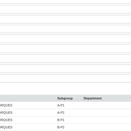
Subgroup
Department
JORQUES
A-P1
JORQUES
A-P2
JORQUES
B-P1
JORQUES
B-P2