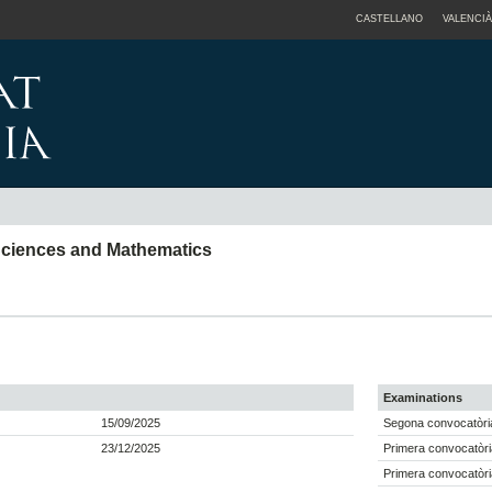
CASTELLANO
VALENCIÀ
Sciences and Mathematics
Examinations
15/09/2025
Segona convocatòria
23/12/2025
Primera convocatòri
Primera convocatòri