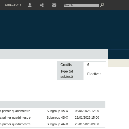
DIRECTORY
USER
SHARE
CONTACTE
Credits
6
Type (of
electives
subject)
 primer quadrimestre
Subgroup 4A-X
05/06/2026 12:00
a primer quadrimestre
Subgroup 4B-X
23/01/2026 15:00
a primer quadrimestre
Subgroup 4A-X
23/01/2026 09:00