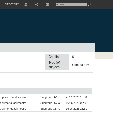
DIRECTORY
USER
SHARE
CONTACTE
Credits
6
Type (of
compulsory
subject)
a primer quadrimestre
Subgroup DV-X
21/01/2026 11:30
 primer quadrimestre
Subgroup DC-X
16/06/2026 08:30
 primer quadrimestre
Subgroup CB-X
16/06/2026 15:30