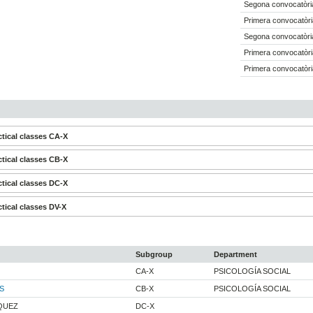
Segona convocatòria
Primera convocatòri
Segona convocatòria
Primera convocatòri
Primera convocatòri
tical classes CA-X
tical classes CB-X
tical classes DC-X
tical classes DV-X
Subgroup
Department
CA-X
PSICOLOGÍA SOCIAL
S
CB-X
PSICOLOGÍA SOCIAL
QUEZ
DC-X