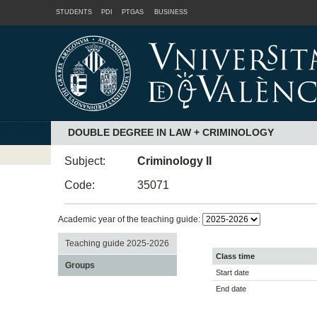
STUDENTS
PDI
PTGAS
BUSINESS
DOUBLE DEGREE IN LAW + CRIMINOLOGY
Subject:
Criminology II
Code:
35071
Academic year of the teaching guide:
Teaching guide 2025-2026
Class time
Groups
Start date
End date