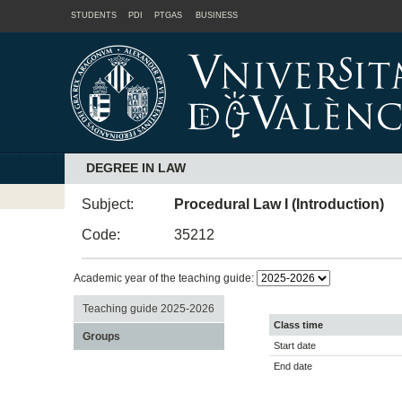
STUDENTS
PDI
PTGAS
BUSINESS
DEGREE IN LAW
Subject:
Procedural Law I (Introduction)
Code:
35212
Academic year of the teaching guide:
Teaching guide 2025-2026
Class time
Groups
Start date
End date