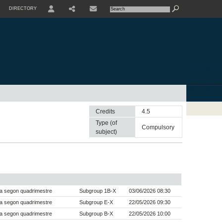
DIRECTORY
USER
SHARE
CONTACTE
Credits
4.5
Type (of
compulsory
subject)
a segon quadrimestre
Subgroup 1B-X
03/06/2026 08:30
a segon quadrimestre
Subgroup E-X
22/05/2026 09:30
a segon quadrimestre
Subgroup B-X
22/05/2026 10:00