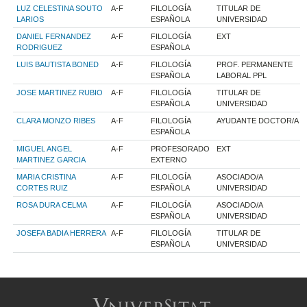
LUZ CELESTINA SOUTO
A-F
FILOLOGÍA
TITULAR DE
LARIOS
ESPAÑOLA
UNIVERSIDAD
DANIEL FERNANDEZ
A-F
FILOLOGÍA
EXT
RODRIGUEZ
ESPAÑOLA
LUIS BAUTISTA BONED
A-F
FILOLOGÍA
PROF. PERMANENTE
ESPAÑOLA
LABORAL PPL
JOSE MARTINEZ RUBIO
A-F
FILOLOGÍA
TITULAR DE
ESPAÑOLA
UNIVERSIDAD
CLARA MONZO RIBES
A-F
FILOLOGÍA
AYUDANTE DOCTOR/A
ESPAÑOLA
MIGUEL ANGEL
A-F
PROFESORADO
EXT
MARTINEZ GARCIA
EXTERNO
MARIA CRISTINA
A-F
FILOLOGÍA
ASOCIADO/A
CORTES RUIZ
ESPAÑOLA
UNIVERSIDAD
ROSA DURA CELMA
A-F
FILOLOGÍA
ASOCIADO/A
ESPAÑOLA
UNIVERSIDAD
JOSEFA BADIA HERRERA
A-F
FILOLOGÍA
TITULAR DE
ESPAÑOLA
UNIVERSIDAD