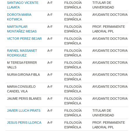
SANTIAGO VICENTE
A-F
FILOLOGÍA
TITULAR DE
LLAVATA
ESPAÑOLA
UNIVERSIDAD
DOROTA MARIA
A-F
FILOLOGÍA
AYUDANTE DOCTOR/A
KOTWICA
ESPAÑOLA
MARTA PILAR
A-F
FILOLOGÍA
PROF. PERMANENTE
MONTAÑEZ MESAS
ESPAÑOLA
LABORAL PPL
VICTOR PEREZ BEJAR
A-F
FILOLOGÍA
AYUDANTE DOCTOR/A
ESPAÑOLA
RAFAEL MASSANET
A-F
FILOLOGÍA
AYUDANTE DOCTOR/A
RODRIGUEZ
ESPAÑOLA
M TERESA FERRER
A-F
FILOLOGÍA
AYUDANTE DOCTOR/A
VALLS
ESPAÑOLA
NURIA GIRONA FIBLA
A-F
FILOLOGÍA
AYUDANTE DOCTOR/A
ESPAÑOLA
MARIA CONSUELO
A-F
FILOLOGÍA
AYUDANTE DOCTOR/A
CANDEL VILA
ESPAÑOLA
JAUME PERIS BLANES
A-F
FILOLOGÍA
AYUDANTE DOCTOR/A
ESPAÑOLA
JAVIER LLUCH PRATS
A-F
FILOLOGÍA
TITULAR DE
ESPAÑOLA
UNIVERSIDAD
JESUS PERIS LLORCA
A-F
FILOLOGÍA
PROF. PERMANENTE
ESPAÑOLA
LABORAL PPL