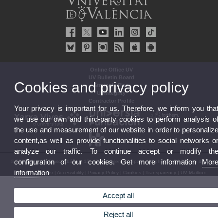
Online Office UV
UV Bulletin Board
Cookies and privacy policy
Strategic Plan
UVintegrity
Contractor Profile
Your privacy is important for us. Therefore, we inform you tha
we use our own and third-party cookies to perform analysis o
the use and measurement of our website in order to personaliz
content,as well as provide functionalities to social networks o
analyze our traffic. To continue accept or modify th
configuration of our cookies. Get more information
Mor
© 2026 UV. - Av. Blasco Ibáñez, 13. 46010 Valencia. Spain. UV phone +34 963 86 41 00
information
Legal Disclaimer
|
Accessibility
|
Privacy Policy
|
Cookies
|
Transparency
|
UV Mailbox
Accept all
Reject all