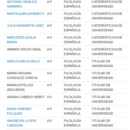
ANTONIO HIDALGO
A-F
FILOLOGÍA
CATEDRÁTICO/A DE
NAVARRO
ESPAÑOLA
UNIVERSIDAD
MARTA ALBELDA MARCO
A-F
FILOLOGÍA
CATEDRÁTICO/A DE
ESPAÑOLA
UNIVERSIDAD
JULIA SANMARTIN SAEZ
A-F
FILOLOGÍA
CATEDRÁTICO/A DE
ESPAÑOLA
UNIVERSIDAD
MERCEDES QUILIS
A-F
FILOLOGÍA
CATEDRÁTICO/A DE
MERIN
ESPAÑOLA
UNIVERSIDAD
AMPARO RICOS VIDAL
A-F
FILOLOGÍA
CATEDRÁTICO/A DE
ESPAÑOLA
UNIVERSIDAD
ADELA GARCIA VALLE
A-F
FILOLOGÍA
TITULAR DE
ESPAÑOLA
UNIVERSIDAD
MARIA VIRGINIA
A-F
FILOLOGÍA
TITULAR DE
GONZALEZ GARCIA
ESPAÑOLA
UNIVERSIDAD
MARIA ESTELLES
A-F
FILOLOGÍA
TITULAR DE
ARGUEDAS
ESPAÑOLA
UNIVERSIDAD
ADRIAN CABEDO NEBOT
A-F
FILOLOGÍA
TITULAR DE
ESPAÑOLA
UNIVERSIDAD
DAVID GIMENEZ
A-F
FILOLOGÍA
TITULAR DE
FOLQUES
ESPAÑOLA
UNIVERSIDAD
ANA BELEN LLOPIS
A-F
FILOLOGÍA
TITULAR DE
CARDONA
ESPAÑOLA
UNIVERSIDAD