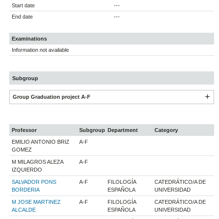
Start date
---
End date
---
Examinations
Information not available
Subgroup
Group Graduation project A-F
Professor
Subgroup
Department
Category
EMILIO ANTONIO BRIZ
A-F
GOMEZ
M MILAGROS ALEZA
A-F
IZQUIERDO
SALVADOR PONS
A-F
FILOLOGÍA
CATEDRÁTICO/A DE
BORDERIA
ESPAÑOLA
UNIVERSIDAD
M JOSE MARTINEZ
A-F
FILOLOGÍA
CATEDRÁTICO/A DE
ALCALDE
ESPAÑOLA
UNIVERSIDAD