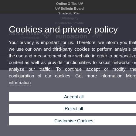
Online Office UV
UV Bulletin Board
Strategic Plan
UVintegrity
Contractor Profile
Cookies and privacy policy
Your privacy is important for us. Therefore, we inform you tha
we use our own and third-party cookies to perform analysis o
the use and measurement of our website in order to personaliz
© 2026 UV. - Av. Blasco Ibáñez, 13. 46010 Valencia. Spain. UV phone +34 963 86 41 00
content,as well as provide functionalities to social networks o
Legal Disclaimer
|
Accessibility
|
Privacy Policy
|
Cookies
|
Transparency
|
UV Mailbox
analyze our traffic. To continue accept or modify th
configuration of our cookies. Get more information
Mor
information
Accept all
Reject all
Customise Cookies