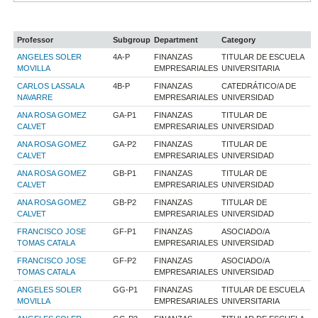
Professor
Subgroup
Department
Category
ANGELES SOLER
4A-P
FINANZAS
TITULAR DE ESCUELA
MOVILLA
EMPRESARIALES
UNIVERSITARIA
CARLOS LASSALA
4B-P
FINANZAS
CATEDRÁTICO/A DE
NAVARRE
EMPRESARIALES
UNIVERSIDAD
ANA ROSA GOMEZ
GA-P1
FINANZAS
TITULAR DE
CALVET
EMPRESARIALES
UNIVERSIDAD
ANA ROSA GOMEZ
GA-P2
FINANZAS
TITULAR DE
CALVET
EMPRESARIALES
UNIVERSIDAD
ANA ROSA GOMEZ
GB-P1
FINANZAS
TITULAR DE
CALVET
EMPRESARIALES
UNIVERSIDAD
ANA ROSA GOMEZ
GB-P2
FINANZAS
TITULAR DE
CALVET
EMPRESARIALES
UNIVERSIDAD
FRANCISCO JOSE
GF-P1
FINANZAS
ASOCIADO/A
TOMAS CATALA
EMPRESARIALES
UNIVERSIDAD
FRANCISCO JOSE
GF-P2
FINANZAS
ASOCIADO/A
TOMAS CATALA
EMPRESARIALES
UNIVERSIDAD
ANGELES SOLER
GG-P1
FINANZAS
TITULAR DE ESCUELA
MOVILLA
EMPRESARIALES
UNIVERSITARIA