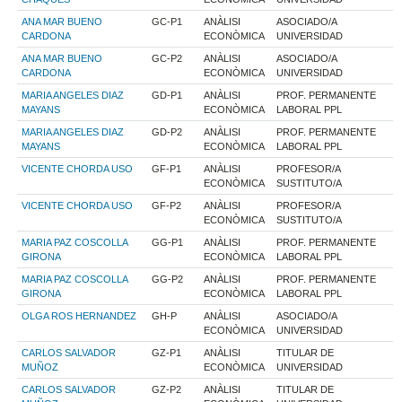
ANA MAR BUENO
GC-P1
ANÀLISI
ASOCIADO/A
CARDONA
ECONÒMICA
UNIVERSIDAD
ANA MAR BUENO
GC-P2
ANÀLISI
ASOCIADO/A
CARDONA
ECONÒMICA
UNIVERSIDAD
MARIA ANGELES DIAZ
GD-P1
ANÀLISI
PROF. PERMANENTE
MAYANS
ECONÒMICA
LABORAL PPL
MARIA ANGELES DIAZ
GD-P2
ANÀLISI
PROF. PERMANENTE
MAYANS
ECONÒMICA
LABORAL PPL
VICENTE CHORDA USO
GF-P1
ANÀLISI
PROFESOR/A
ECONÒMICA
SUSTITUTO/A
VICENTE CHORDA USO
GF-P2
ANÀLISI
PROFESOR/A
ECONÒMICA
SUSTITUTO/A
MARIA PAZ COSCOLLA
GG-P1
ANÀLISI
PROF. PERMANENTE
GIRONA
ECONÒMICA
LABORAL PPL
MARIA PAZ COSCOLLA
GG-P2
ANÀLISI
PROF. PERMANENTE
GIRONA
ECONÒMICA
LABORAL PPL
OLGA ROS HERNANDEZ
GH-P
ANÀLISI
ASOCIADO/A
ECONÒMICA
UNIVERSIDAD
CARLOS SALVADOR
GZ-P1
ANÀLISI
TITULAR DE
MUÑOZ
ECONÒMICA
UNIVERSIDAD
CARLOS SALVADOR
GZ-P2
ANÀLISI
TITULAR DE