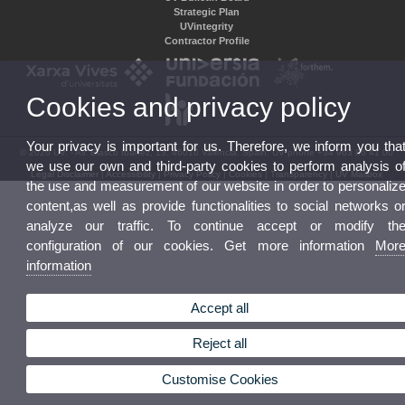
Strategic Plan
UVintegrity
Contractor Profile
Cookies and privacy policy
Your privacy is important for us. Therefore, we inform you tha
© 2026 UV. - Av. Blasco Ibáñez, 13. 46010 Valencia. Spain. UV phone +34 963 86 41 00
we use our own and third-party cookies to perform analysis o
Legal Disclaimer
|
Accessibility
|
Privacy Policy
|
Cookies
|
Transparency
|
UV Mailbox
the use and measurement of our website in order to personaliz
content,as well as provide functionalities to social networks o
analyze our traffic. To continue accept or modify th
configuration of our cookies. Get more information
Mor
information
Accept all
Reject all
Customise Cookies