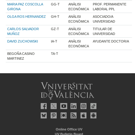
MARIA PAZ COSCOLLA
GG-T
ANÀLISI
PROF. PERMANENTE
GIRONA
ECONÒMICA
LABORAL PPL
OLGA ROS HERNANDEZ
GH-T
ANÀLISI
ASOCIADO/A
ECONÒMICA
UNIVERSIDAD
CARLOS SALVADOR
GZ-T
ANÀLISI
TITULAR DE
MUÑOZ
ECONÒMICA
UNIVERSIDAD
DAVID ZUCHOWSKI
IA-T
ANÀLISI
AYUDANTE DOCTOR/A
ECONÒMICA
BEGOÑA CASINO
TA-T
MARTINEZ
Online Office UV
UV Bulletin Board