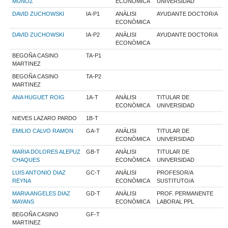
MUÑOZ
ECONÒMICA
UNIVERSIDAD
DAVID ZUCHOWSKI
IA-P1
ANÀLISI
AYUDANTE DOCTOR/A
ECONÒMICA
DAVID ZUCHOWSKI
IA-P2
ANÀLISI
AYUDANTE DOCTOR/A
ECONÒMICA
BEGOÑA CASINO
TA-P1
MARTINEZ
BEGOÑA CASINO
TA-P2
MARTINEZ
ANA HUGUET ROIG
1A-T
ANÀLISI
TITULAR DE
ECONÒMICA
UNIVERSIDAD
NIEVES LAZARO PARDO
1B-T
EMILIO CALVO RAMON
GA-T
ANÀLISI
TITULAR DE
ECONÒMICA
UNIVERSIDAD
MARIA DOLORES ALEPUZ
GB-T
ANÀLISI
TITULAR DE
CHAQUES
ECONÒMICA
UNIVERSIDAD
LUIS ANTONIO DIAZ
GC-T
ANÀLISI
PROFESOR/A
REYNA
ECONÒMICA
SUSTITUTO/A
MARIA ANGELES DIAZ
GD-T
ANÀLISI
PROF. PERMANENTE
MAYANS
ECONÒMICA
LABORAL PPL
BEGOÑA CASINO
GF-T
MARTINEZ